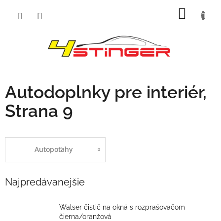
Prejsť
NÁKU
na
obsah
KOŠÍK
Autodoplnky pre interiér
,
Strana 9
Autopoťahy
Najpredávanejšie
Walser čistič na okná s rozprašovačom
čierna/oranžová