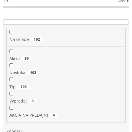
1
€
439
€
p
r
o
d
u
k
Na sklade
192
t
o
v
Akcia
39
Novinka
193
Tip
126
Výpredaj
6
AKCIA NA PREDAJNI
4
Značky