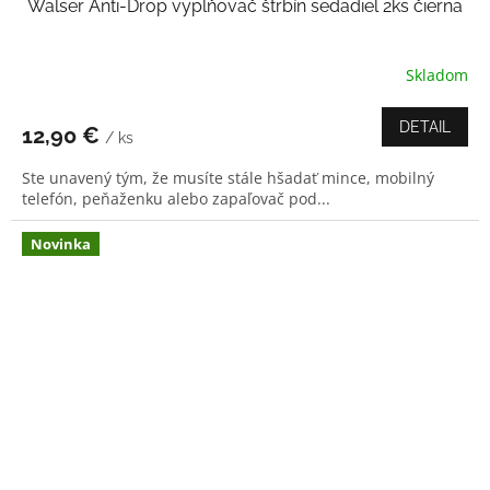
Walser Anti-Drop vyplňovač štrbín sedadiel 2ks čierna
Skladom
Priemerné
hodnotenie
produktu
DETAIL
12,90 €
/ ks
je
5,0
Ste unavený tým, že musíte stále hšadať mince, mobilný
z
telefón, peňaženku alebo zapaľovač pod...
5
hviezdičiek.
Novinka