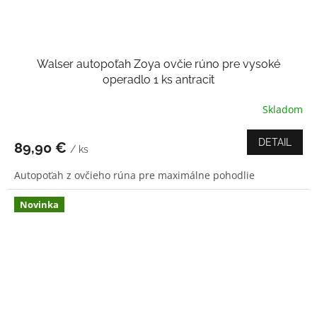
Walser autopoťah Zoya ovčie rúno pre vysoké
operadlo 1 ks antracit
Skladom
Priemerné
hodnotenie
produktu
DETAIL
89,90 €
/ ks
je
3,5
Autopoťah z ovčieho rúna pre maximálne pohodlie
z
5
hviezdičiek.
Novinka