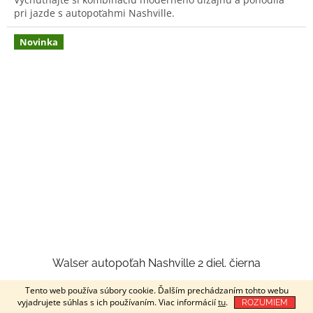
z
pri jazde s autopoťahmi Nashville.
5
hviezdičiek.
Novinka
Walser autopoťah Nashville 2 diel. čierna
Tento web používa súbory cookie. Ďalším prechádzaním tohto webu
vyjadrujete súhlas s ich používaním. Viac informácií
tu
.
ROZUMIEM
Vypredané