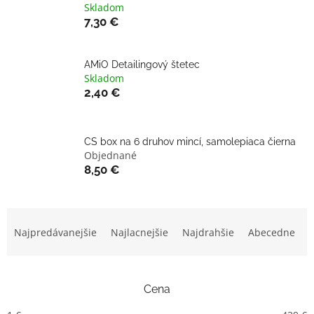
Skladom
7,30 €
AMiO Detailingový štetec
Skladom
2,40 €
CS box na 6 druhov mincí, samolepiaca čierna
Objednané
8,50 €
R
a
Najpredávanejšie
Najlacnejšie
Najdrahšie
Abecedne
d
e
n
Cena
i
e