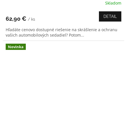
Skladom
Priemerné
hodnotenie
produktu
DETAIL
62,90 €
/ ks
je
5,0
Hľadáte cenovo dostupné riešenie na skrášlenie a ochranu
z
vašich automobilových sedadiel? Potom...
5
hviezdičiek.
Novinka