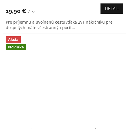
DETAIL
19,90 €
/ ks
Pre príjemnú a uvoľnenú cestuVďaka 2v1 nákrčníku pre
dospelých máte všestrannýn pocit...
Akcia
Novinka