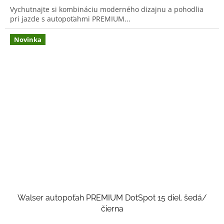
5,0
Vychutnajte si kombináciu moderného dizajnu a pohodlia
z
pri jazde s autopoťahmi PREMIUM...
5
hviezdičiek.
Novinka
Walser autopoťah PREMIUM DotSpot 15 diel. šedá/
čierna