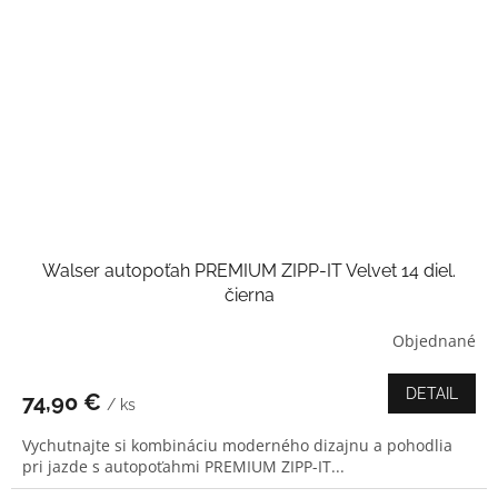
Walser autopoťah PREMIUM ZIPP-IT Velvet 14 diel.
čierna
Objednané
Priemerné
hodnotenie
produktu
DETAIL
74,90 €
/ ks
je
3,4
Vychutnajte si kombináciu moderného dizajnu a pohodlia
z
pri jazde s autopoťahmi PREMIUM ZIPP-IT...
5
hviezdičiek.