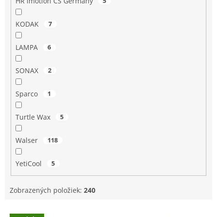
HR imotion CS Germany
5
KODAK
7
LAMPA
6
SONAX
2
Sparco
1
Turtle Wax
5
Walser
118
YetiCool
5
Zobrazených položiek:
240
V