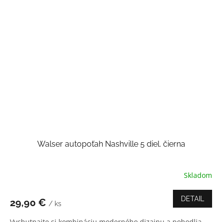
Walser autopoťah Nashville 5 diel. čierna
Skladom
Priemerné
hodnotenie
produktu
DETAIL
29,90 €
/ ks
je
3,3
Vychutnajte si kombináciu moderného dizajnu a pohodlia