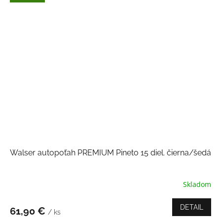
Walser autopoťah PREMIUM Pineto 15 diel. čierna/šedá
Skladom
Priemerné
hodnotenie
produktu
DETAIL
61,90 €
/ ks
je