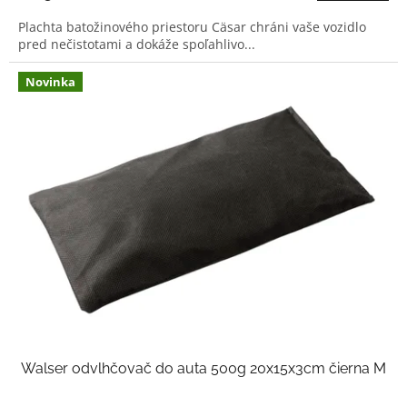
4,0
Plachta batožinového priestoru Cäsar chráni vaše vozidlo
z
pred nečistotami a dokáže spoľahlivo...
5
hviezdičiek.
Novinka
Walser odvlhčovač do auta 500g 20x15x3cm čierna M