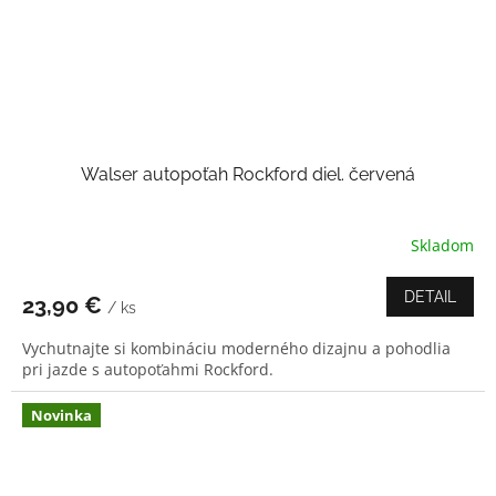
Walser autopoťah Rockford diel. červená
Skladom
Priemerné
hodnotenie
produktu
DETAIL
23,90 €
/ ks
je
4,3
Vychutnajte si kombináciu moderného dizajnu a pohodlia
z
pri jazde s autopoťahmi Rockford.
5
hviezdičiek.
Novinka