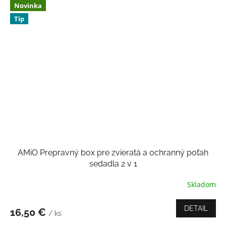
Novinka
Tip
AMiO Prepravný box pre zvieratá a ochranný poťah
sedadla 2 v 1
Skladom
Priemerné
hodnotenie
produktu
DETAIL
16,50 €
/ ks
je
4,5