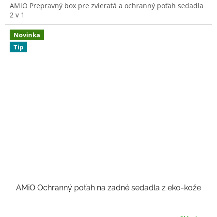
AMiO Prepravný box pre zvieratá a ochranný poťah sedadla
z
2 v 1
5
hviezdičiek.
Novinka
Tip
AMiO Ochranný poťah na zadné sedadla z eko-kože