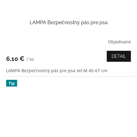
LAMPA Bezpečnostný pás pre psa
Objednané
Priemerné
hodnotenie
produktu
DETAIL
6,10 €
/ ks
je
4,0
LAMPA Bezpečnostný pás pre psa veľ.M 45-67 cm
z
5
hviezdičiek.
Tip