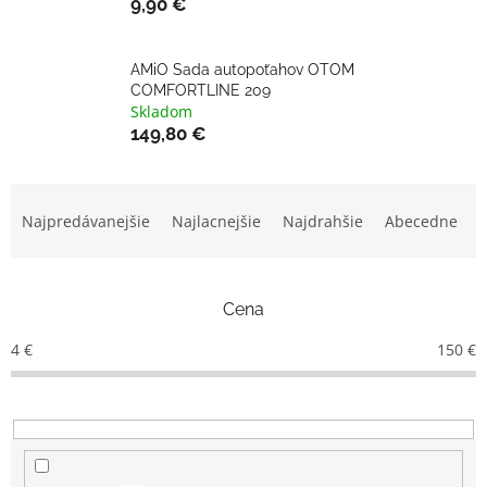
9,90 €
AMiO Sada autopoťahov OTOM
COMFORTLINE 209
Skladom
149,80 €
R
a
Najpredávanejšie
Najlacnejšie
Najdrahšie
Abecedne
d
e
n
Cena
i
e
4
€
150
€
p
r
o
d
u
k