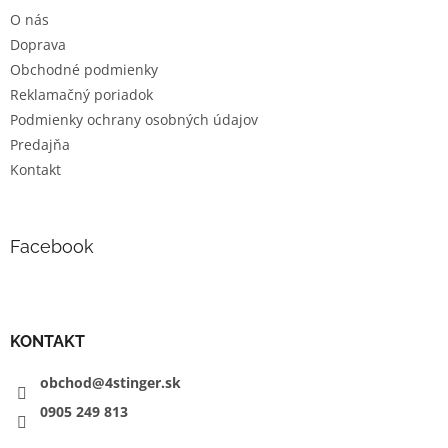
t
i
O nás
i
e
Doprava
e
p
r
Obchodné podmienky
v
Reklamačný poriadok
k
Podmienky ochrany osobných údajov
y
v
Predajňa
ý
Kontakt
p
i
s
u
Facebook
KONTAKT
obchod@4stinger.sk
0905
249
813