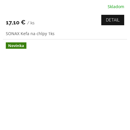
Skladom
Priemerné
hodnotenie
produktu
DETAIL
17,10 €
/ ks
je
4,0
SONAX Kefa na chlpy 1ks
z
5
hviezdičiek.
Novinka