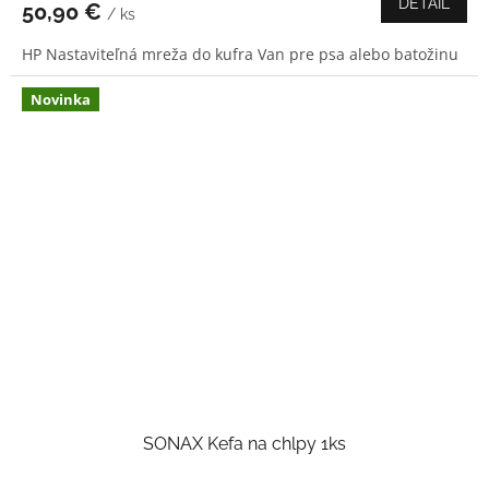
DETAIL
50,90 €
/ ks
je
3,8
HP Nastaviteľná mreža do kufra Van pre psa alebo batožinu
z
5
hviezdičiek.
Novinka
SONAX Kefa na chlpy 1ks