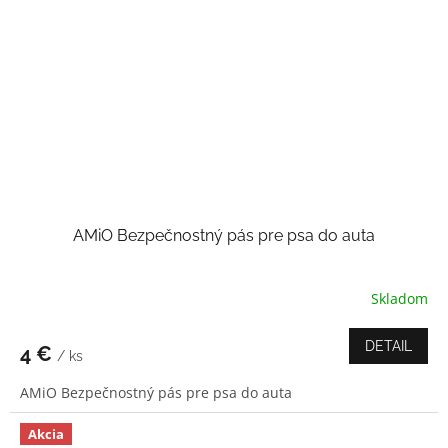
AMiO Bezpečnostný pás pre psa do auta
Skladom
Priemerné
hodnotenie
produktu
DETAIL
4 €
/ ks
je
5,0
AMiO Bezpečnostný pás pre psa do auta
z
5
hviezdičiek.
Akcia