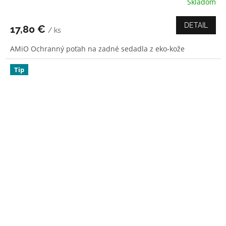
Skladom
Priemerné
hodnotenie
produktu
DETAIL
17,80 €
/ ks
je
3,3
AMiO Ochranný poťah na zadné sedadla z eko-kože
z
5
hviezdičiek.
Tip