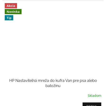
5
hviezdičiek.
Akcia
Novinka
Tip
HP Nastaviteľná mreža do kufra Van pre psa alebo
batožinu
Skladom
Priemerné
hodnotenie
produktu