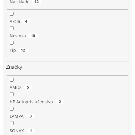
Na sklade
12
t
o
v
Akcia
4
Novinka
10
Tip
12
Značky
AMiO
5
HP Autopríslušenstvo
2
LAMPA
3
SONAX
1