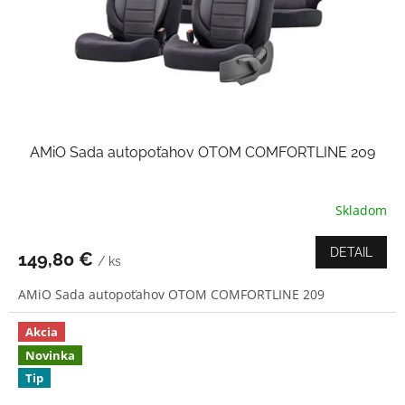
AMiO Sada autopoťahov OTOM COMFORTLINE 209
Skladom
Priemerné
hodnotenie
produktu
DETAIL
149,80 €
/ ks
je
4,0
AMiO Sada autopoťahov OTOM COMFORTLINE 209
z
5
hviezdičiek.
Akcia
Novinka
Tip