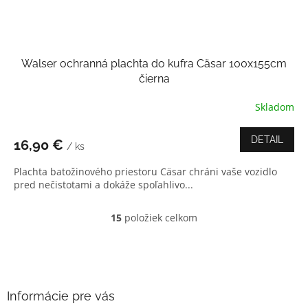
Walser ochranná plachta do kufra Cäsar 100x155cm
čierna
Skladom
Priemerné
hodnotenie
produktu
DETAIL
16,90 €
/ ks
je
4,0
Plachta batožinového priestoru Cäsar chráni vaše vozidlo
z
pred nečistotami a dokáže spoľahlivo...
5
hviezdičiek.
15
položiek celkom
O
v
l
Z
á
á
d
p
a
ä
Informácie pre vás
c