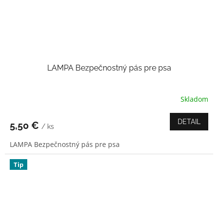
LAMPA Bezpečnostný pás pre psa
Skladom
Priemerné
hodnotenie
produktu
DETAIL
5,50 €
/ ks
je
4,0
LAMPA Bezpečnostný pás pre psa
z
5
hviezdičiek.
Tip