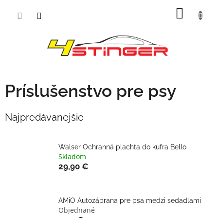
Prejsť
NÁKU
na
obsah
KOŠÍK
Príslušenstvo pre psy
Najpredávanejšie
Walser Ochranná plachta do kufra Bello
Skladom
29,90 €
AMiO Autozábrana pre psa medzi sedadlami
Objednané