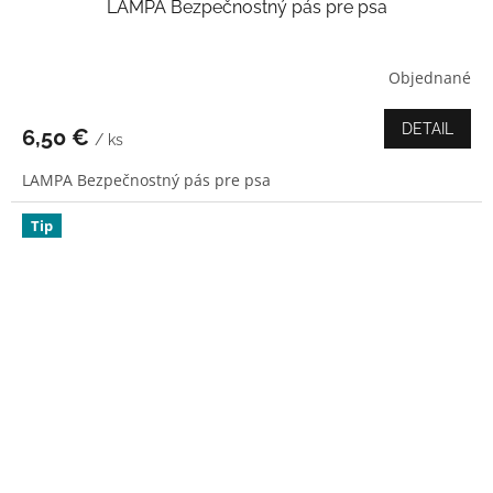
LAMPA Bezpečnostný pás pre psa
Objednané
Priemerné
hodnotenie
produktu
DETAIL
6,50 €
/ ks
je
5,0
LAMPA Bezpečnostný pás pre psa
z
5
hviezdičiek.
Tip