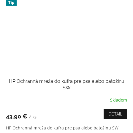
Tip
HP Ochranná mreža do kufra pre psa alebo batožinu
SW
Skladom
Priemerné
hodnotenie
produktu
DETAIL
43,90 €
/ ks
je
4,0
HP Ochranná mreža do kufra pre psa alebo batožinu SW
z