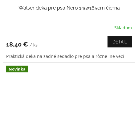
Walser deka pre psa Nero 145x165cm čierna
Skladom
Priemerné
hodnotenie
produktu
DETAIL
18,40 €
/ ks
je
4,7
Praktická deka na zadné sedadlo pre psa a rôzne iné veci
z
5
hviezdičiek.
Novinka