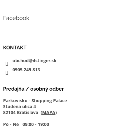
i
s
u
Facebook
KONTAKT
obchod@4stinger.sk
0905
249
813
Predajňa / osobný odber
Parkovisko - Shopping Palace
Studená ulica 4
82104 Bratislava (
MAPA
)
Po - Ne 09:00 - 19:00