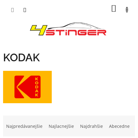
Prejsť
NÁKU
na
obsah
KOŠÍK
KODAK
R
a
Najpredávanejšie
Najlacnejšie
Najdrahšie
Abecedne
d