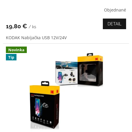
Objednané
Priemerné
hodnotenie
produktu
DETAIL
19,80 €
/ ks
je
5,0
KODAK Nabíjačka USB 12V/24V
z
5
hviezdičiek.
Novinka
Tip