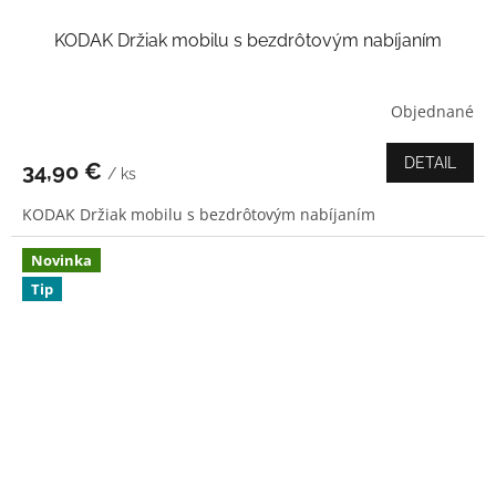
KODAK Držiak mobilu s bezdrôtovým nabíjaním
Objednané
Priemerné
hodnotenie
produktu
DETAIL
34,90 €
/ ks
je
5,0
KODAK Držiak mobilu s bezdrôtovým nabíjaním
z
5
hviezdičiek.
Novinka
Tip