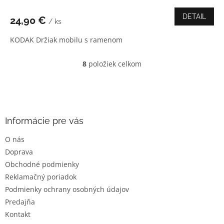
hodnotenie
produktu
DETAIL
24,90 €
/ ks
je
4,0
KODAK Držiak mobilu s ramenom
z
5
hviezdičiek.
8
položiek celkom
O
v
l
Z
á
á
d
p
a
ä
Informácie pre vás
c
t
i
O nás
i
e
Doprava
e
p
r
Obchodné podmienky
v
Reklamačný poriadok
k
Podmienky ochrany osobných údajov
y
v
Predajňa
ý
Kontakt
p