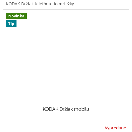
KODAK Držiak telefónu do mriežky
z
5
hviezdičiek.
Novinka
Tip
KODAK Držiak mobilu
Vypredané
Priemerné