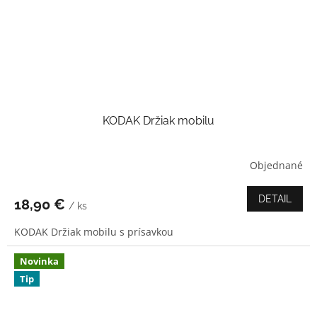
KODAK Držiak mobilu
Objednané
Priemerné
hodnotenie
produktu
DETAIL
18,90 €
/ ks
je
5,0
KODAK Držiak mobilu s prísavkou
z
5
hviezdičiek.
Novinka
Tip