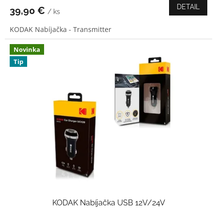
produktu
DETAIL
39,90 €
/ ks
je
5,0
KODAK Nabíjačka - Transmitter
z
5
hviezdičiek.
Novinka
Tip
KODAK Nabíjačka USB 12V/24V