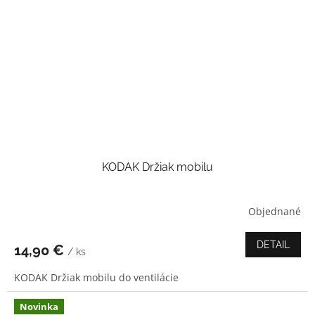
KODAK Držiak mobilu
Objednané
Priemerné
hodnotenie
produktu
DETAIL
14,90 €
/ ks
je
4,0
KODAK Držiak mobilu do ventilácie
z
5
hviezdičiek.
Novinka