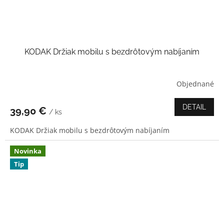
KODAK Držiak mobilu s bezdrôtovým nabíjaním
Objednané
Priemerné
hodnotenie
produktu
DETAIL
39,90 €
/ ks
je
5,0
KODAK Držiak mobilu s bezdrôtovým nabíjaním
z
5
hviezdičiek.
Novinka
Tip