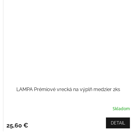
hviezdičiek.
LAMPA Prémiové vrecká na výplň medzier 2ks
Skladom
Priemerné
hodnotenie
produktu
DETAIL
25,60 €
je
5,0