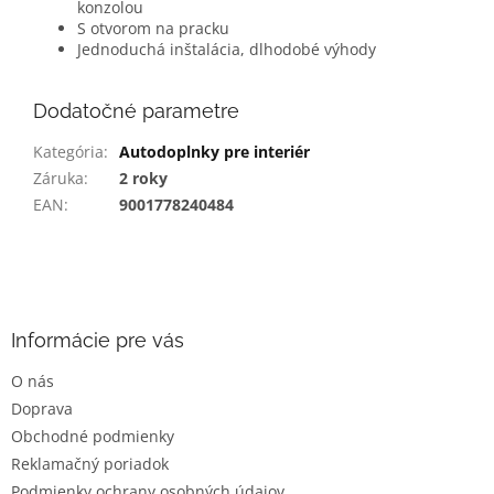
konzolou
S otvorom na pracku
Jednoduchá inštalácia, dlhodobé výhody
Dodatočné parametre
Kategória
:
Autodoplnky pre interiér
Záruka
:
2 roky
EAN
:
9001778240484
Z
á
p
ä
Informácie pre vás
t
O nás
i
Doprava
e
Obchodné podmienky
Reklamačný poriadok
Podmienky ochrany osobných údajov