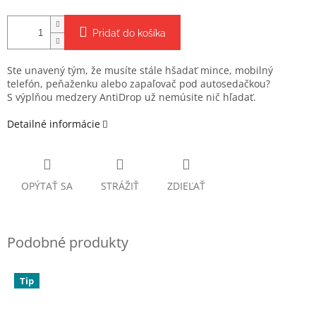
Pridať do košíka
Ste unavený tým, že musíte stále hšadať mince, mobilný
telefón, peňaženku alebo zapaľovač pod autosedačkou?
S výplňou medzery AntiDrop už nemúsite nič hľadať.
Detailné informácie
OPÝTAŤ SA
STRÁŽIŤ
ZDIEĽAŤ
Tip