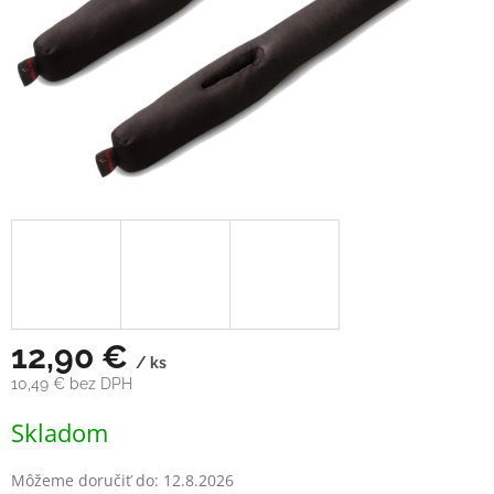
12,90 €
/ ks
10,49 € bez DPH
Jednotková
Skladom
cena:
Môžeme doručiť do:
12.8.2026