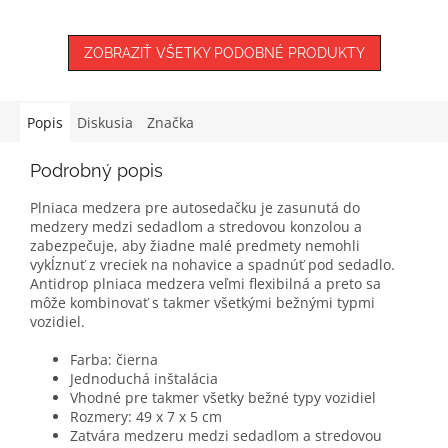
z
5
hviezdičiek.
ZOBRAZIŤ VŠETKY PODOBNÉ PRODUKTY
Popis
Diskusia
Značka
Podrobný popis
Plniaca medzera pre autosedačku je zasunutá do
medzery medzi sedadlom a stredovou konzolou a
zabezpečuje, aby žiadne malé predmety nemohli
vykĺznuť z vreciek na nohavice a spadnúť pod sedadlo.
Antidrop plniaca medzera veľmi flexibilná a preto sa
môže kombinovať s takmer všetkými bežnými typmi
vozidiel.
Farba: čierna
Jednoduchá inštalácia
Vhodné pre takmer všetky bežné typy vozidiel
Rozmery: 49 x 7 x 5 cm
Zatvára medzeru medzi sedadlom a stredovou