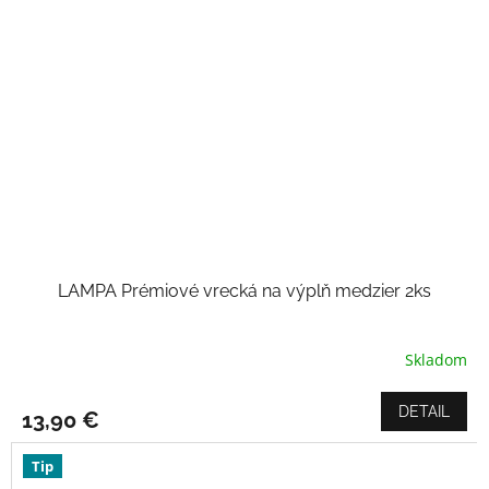
LAMPA Prémiové vrecká na výplň medzier 2ks
Skladom
Priemerné
hodnotenie
produktu
DETAIL
13,90 €
je
5,0
z
Tip
5