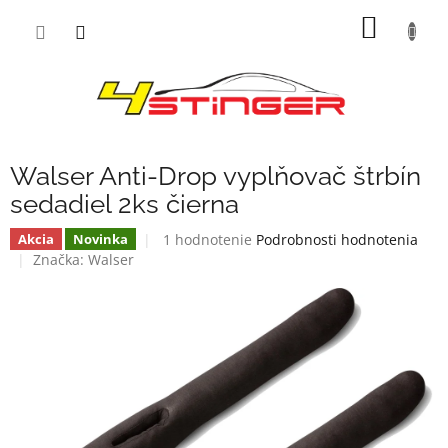
Prejsť
NÁKU
na
obsah
KOŠÍK
Walser Anti-Drop vyplňovač štrbín
sedadiel 2ks čierna
Priemerné
1 hodnotenie
Podrobnosti hodnotenia
Akcia
Novinka
hodnotenie
Značka:
Walser
produktu
je
5,0
z
5
hviezdičiek.