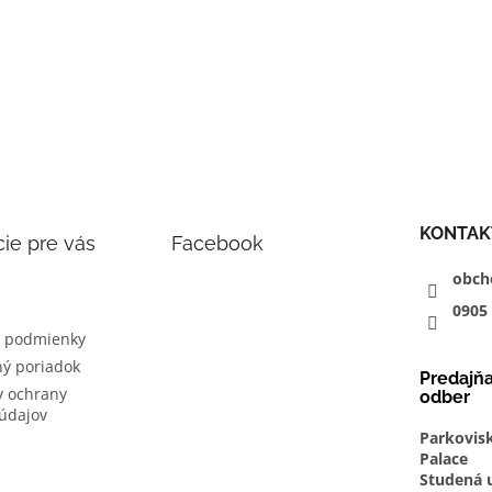
KONTAK
ie pre vás
Facebook
obch
0905
 podmienky
ý poriadok
Predajň
 ochrany
odber
údajov
Parkovis
Palace
Studená u