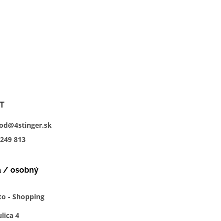
T
od@4stinger.sk
249
813
a / osobný
ko - Shopping
lica 4