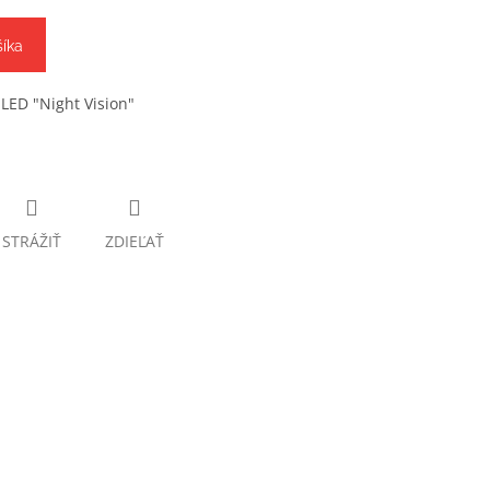
šíka
ED "Night Vision"
STRÁŽIŤ
ZDIEĽAŤ