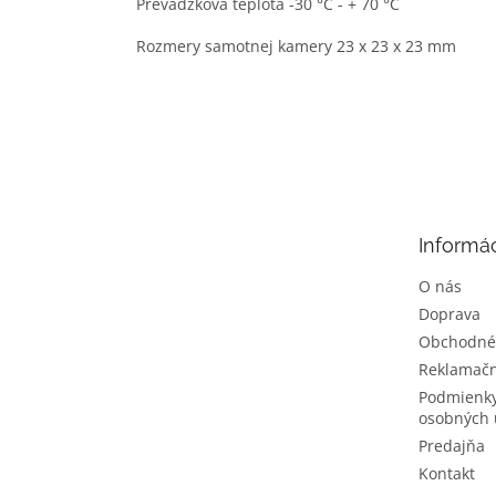
Prevádzková teplota -30 °C - + 70 °C
Rozmery samotnej kamery 23 x 23 x 23 mm
Z
á
p
ä
t
Informác
i
e
O nás
Doprava
Obchodné
Reklamačn
Podmienky
osobných 
Predajňa
Kontakt