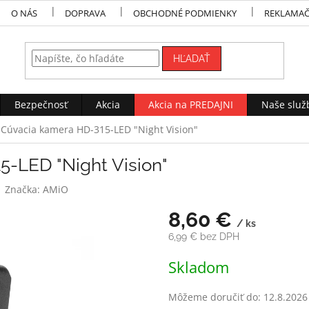
O NÁS
DOPRAVA
OBCHODNÉ PODMIENKY
REKLAMAČ
HĽADAŤ
Bezpečnosť
Akcia
Akcia na PREDAJNI
Naše služ
Cúvacia kamera HD-315-LED "Night Vision"
-LED "Night Vision"
Značka:
AMiO
8,60 €
/ ks
6,99 € bez DPH
Jednotková
Skladom
cena:
Môžeme doručiť do:
12.8.2026