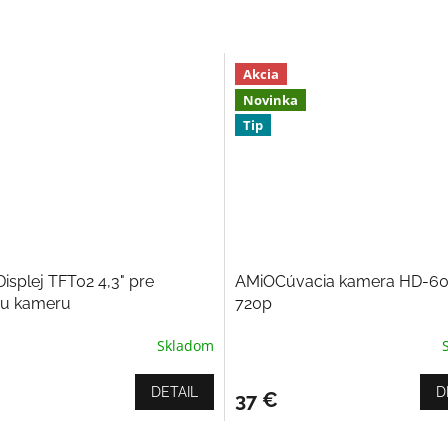
Akcia
Novinka
Tip
isplej TFT02 4,3" pre
AMiOCúvacia kamera HD-60
iu kameru
720p
Skladom
rné
Priemerné
enie
hodnotenie
tu
produktu
DETAIL
D
37 €
je
4,5
z