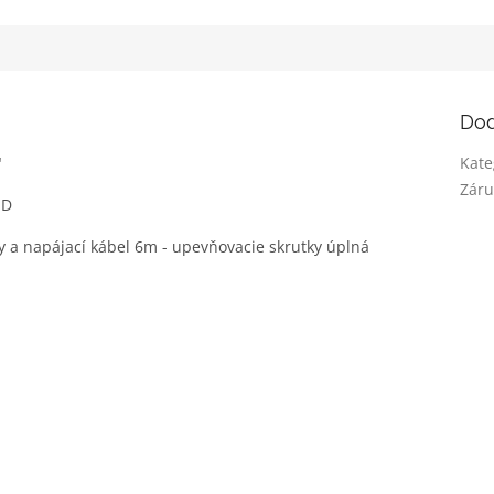
5
čiek.
hviezdičiek.
Dod
"
Kate
Záru
ED
ny a napájací kábel 6m - upevňovacie skrutky úplná