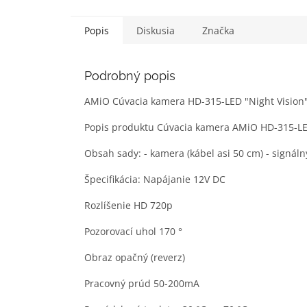
5
5
hviezdi
hviezdičiek.
Popis
Diskusia
Značka
Podrobný popis
AMiO Cúvacia kamera HD-315-LED "Night Vision
Popis produktu Cúvacia kamera AMiO HD-315-L
Obsah sady: - kamera (kábel asi 50 cm) - signál
Špecifikácia: Napájanie 12V DC
Rozlíšenie HD 720p
Pozorovací uhol 170 °
Obraz opačný (reverz)
Pracovný prúd 50-200mA