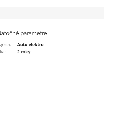
atočné parametre
gória
:
Auto elektro
ka
:
2 roky