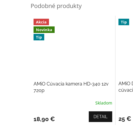
Akcia
Tip
Novinka
Tip
AMiO D
AMiO Cúvacia kamera HD-340 12v
cúvac
720p
Skladom
Prieme
Priemerné
hodnot
hodnotenie
produk
produktu
DETAIL
25 €
18,90 €
je
je
5,0
5,0
z
z