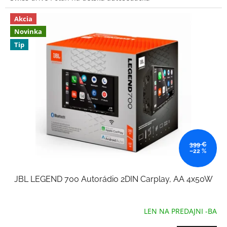
Akcia
Novinka
Tip
399 €
–22 %
JBL LEGEND 700 Autorádio 2DIN Carplay, AA 4x50W
LEN NA PREDAJNI -BA
Priemerné
hodnotenie