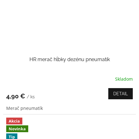
HR merač hĺbky dezénu pneumatík
Skladom
Priemerné
hodnotenie
produktu
DETAIL
4,90 €
/ ks
je
4,0
Merač pneumatík
z
5
hviezdičiek.
Akcia
Novinka
Tip