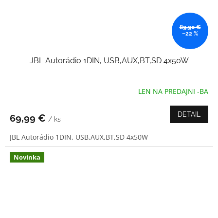
89,90 €
–22 %
JBL Autorádio 1DIN, USB,AUX,BT,SD 4x50W
LEN NA PREDAJNI -BA
Priemerné
hodnotenie
produktu
DETAIL
69,99 €
/ ks
je
5,0
JBL Autorádio 1DIN, USB,AUX,BT,SD 4x50W
z
5
hviezdičiek.
Novinka