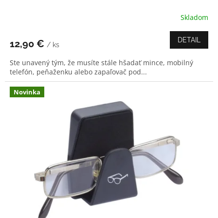
Skladom
Priemerné
hodnotenie
produktu
DETAIL
12,90 €
/ ks
je
5,0
Ste unavený tým, že musíte stále hšadať mince, mobilný
z
telefón, peňaženku alebo zapaľovač pod...
5
hviezdičiek.
Novinka