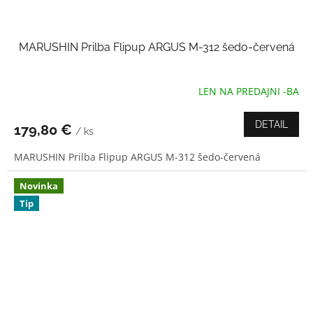
MARUSHIN Prilba Flipup ARGUS M-312 šedo-červená
LEN NA PREDAJNI -BA
Priemerné
hodnotenie
produktu
DETAIL
179,80 €
/ ks
je
5,0
MARUSHIN Prilba Flipup ARGUS M-312 šedo-červená
z
5
hviezdičiek.
Novinka
Tip