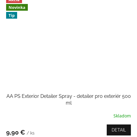
Novinka
Tip
AA PS Exterior Detailer Spray - detailer pro exteriér 500
ml
Skladom
Priemerné
hodnotenie
produktu
DETAIL
9,90 €
/ ks
je