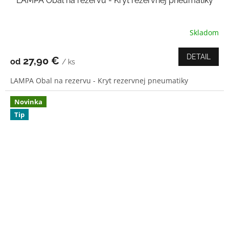
LAMPA Obal na rezervu - Kryt rezervnej pneumatiky
Skladom
Priemerné
hodnotenie
produktu
DETAIL
27,90 €
od
/ ks
je
5,0
LAMPA Obal na rezervu - Kryt rezervnej pneumatiky
z
5
hviezdičiek.
Novinka
Tip