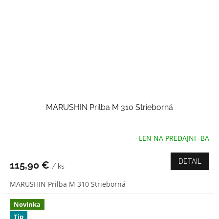
MARUSHIN Prilba M 310 Strieborná
LEN NA PREDAJNI -BA
Priemerné
hodnotenie
produktu
DETAIL
115,90 €
/ ks
je
4,3
MARUSHIN Prilba M 310 Strieborná
z
5
hviezdičiek.
Novinka
Tip