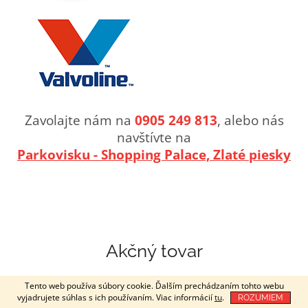
Zavolajte nám na
0905
249
813
, alebo nás
navštívte na
Parkovisku - Shopping Palace, Zlaté piesky
Akčný tovar
Tento web používa súbory cookie. Ďalším prechádzaním tohto webu
Akcia
vyjadrujete súhlas s ich používaním. Viac informácií
tu
.
ROZUMIEM
Novinka