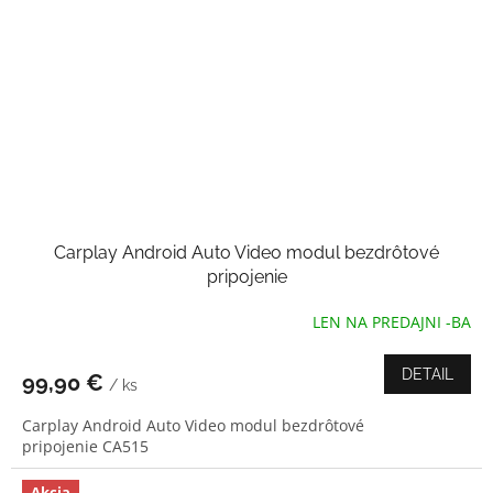
Carplay Android Auto Video modul bezdrôtové
pripojenie
LEN NA PREDAJNI -BA
Priemerné
hodnotenie
produktu
DETAIL
99,90 €
/ ks
je
5,0
Carplay Android Auto Video modul bezdrôtové
z
pripojenie CA515
5
hviezdičiek.
Akcia