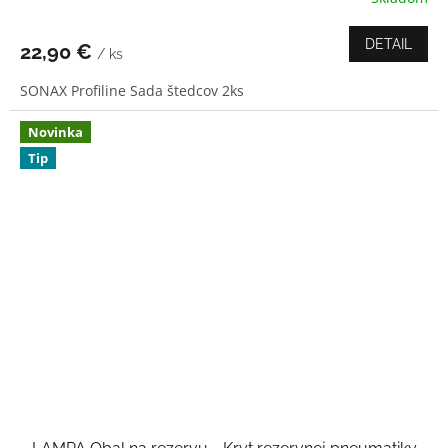
hodnotenie
produktu
DETAIL
22,90 €
/ ks
je
5,0
SONAX Profiline Sada štedcov 2ks
z
5
hviezdičiek.
Novinka
Tip