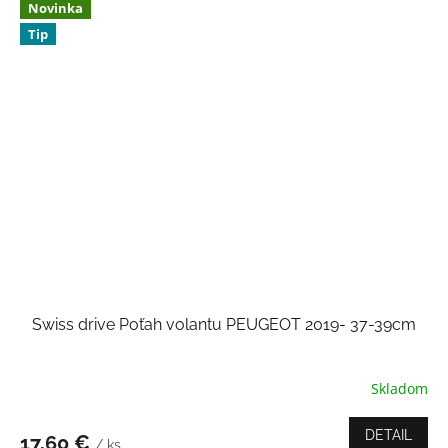
hviezdičiek.
Novinka
Tip
Swiss drive Poťah volantu PEUGEOT 2019- 37-39cm
Skladom
DETAIL
17,60 €
/ ks