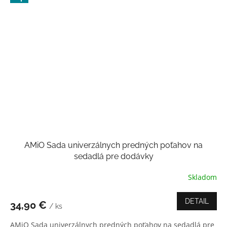
AMiO Sada univerzálnych predných poťahov na
sedadlá pre dodávky
Skladom
Priemerné
hodnotenie
produktu
DETAIL
34,90 €
/ ks
je
4,0
AMiO Sada univerzálnych predných poťahov na sedadlá pre
z