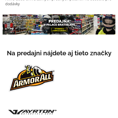
dodávky
5
hviezdičiek.
Na predajni nájdete aj tieto značky