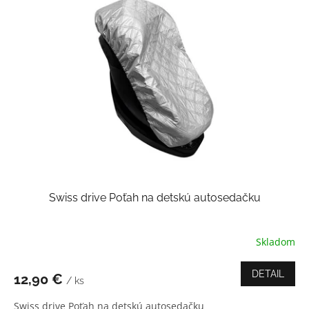
p
š
i
e
c
e
n
y
Swiss drive Poťah na detskú autosedačku
Skladom
DETAIL
12,90 €
/ ks
Swiss drive Poťah na detskú autosedačku