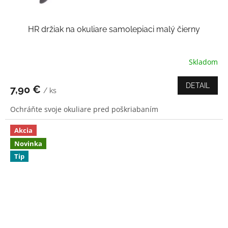
HR držiak na okuliare samolepiaci malý čierny
Skladom
Priemerné
hodnotenie
produktu
DETAIL
7,90 €
/ ks
je
4,0
Ochráňte svoje okuliare pred poškriabaním
z
5
hviezdičiek.
Akcia
Novinka
Tip