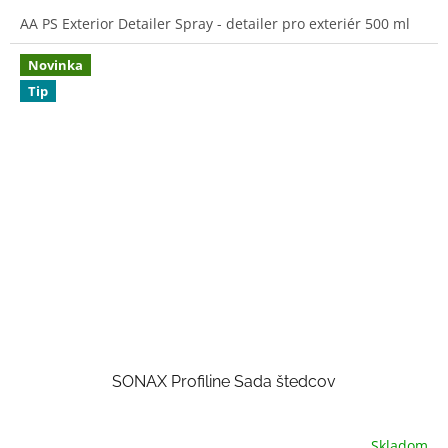
5,0
AA PS Exterior Detailer Spray - detailer pro exteriér 500 ml
z
5
hviezdičiek.
Novinka
Tip
SONAX Profiline Sada štedcov
Skladom
Priemerné