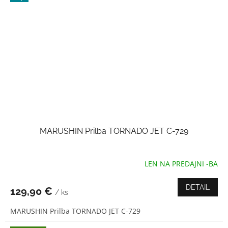
MARUSHIN Prilba TORNADO JET C-729
LEN NA PREDAJNI -BA
Priemerné
hodnotenie
produktu
DETAIL
129,90 €
/ ks
je
5,0
MARUSHIN Prilba TORNADO JET C-729
z
5