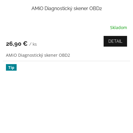
AMiO Diagnostický skener OBD2
Skladom
Priemerné
hodnotenie
produktu
DETAIL
26,90 €
/ ks
je
5,0
AMiO Diagnostický skener OBD2
z
5
hviezdičiek.
Tip