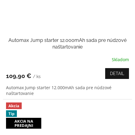
Automax Jump starter 12.000mAh sada pre núdzové
naštartovanie
Skladom
Priemerné
hodnotenie
produktu
DETAIL
109,90 €
/ ks
je
5,0
Automax Jump starter 12.000mAh sada pre núdzové
z
naštartovanie
5
hviezdičiek.
Akcia
Tip
AKCIA NA
PREDAJNI