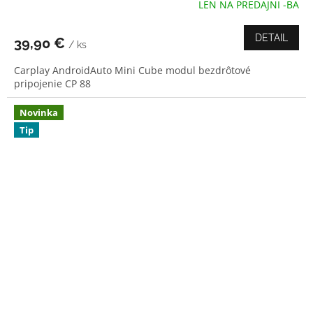
LEN NA PREDAJNI -BA
Priemerné
hodnotenie
produktu
DETAIL
39,90 €
/ ks
je
5,0
Carplay AndroidAuto Mini Cube modul bezdrôtové
z
pripojenie CP 88
5
hviezdičiek.
Novinka
Tip