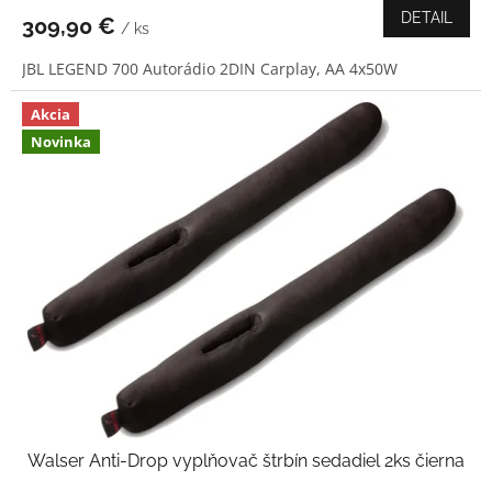
produktu
DETAIL
309,90 €
/ ks
je
5,0
JBL LEGEND 700 Autorádio 2DIN Carplay, AA 4x50W
z
5
hviezdičiek.
Akcia
Novinka
Walser Anti-Drop vyplňovač štrbín sedadiel 2ks čierna