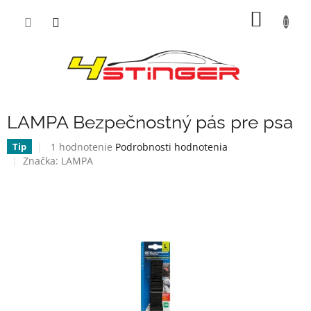
Prejsť
NÁKU
na
obsah
KOŠÍK
LAMPA Bezpečnostný pás pre psa
Priemerné
1 hodnotenie
Podrobnosti hodnotenia
Tip
hodnotenie
Značka:
LAMPA
produktu
je
5,0
z
5
hviezdičiek.