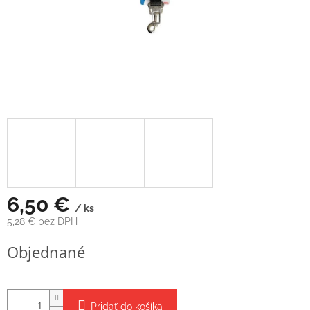
6,50 €
/ ks
5,28 € bez DPH
Jednotková
Objednané
cena:
Pridať do košíka