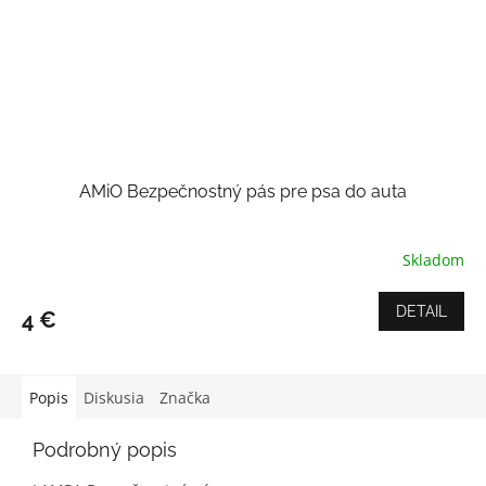
AMiO Bezpečnostný pás pre psa do auta
Skladom
Priemerné
hodnotenie
produktu
DETAIL
4 €
je
5,0
z
5
Popis
Diskusia
Značka
hviezdičiek.
Podrobný popis