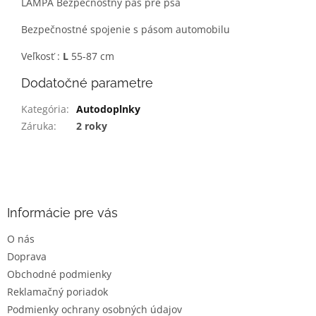
LAMPA Bezpečnostný pás pre psa
Bezpečnostné spojenie s pásom automobilu
Veľkosť :
L
55-87 cm
Dodatočné parametre
Kategória
:
Autodoplnky
Záruka
:
2 roky
Z
á
p
ä
Informácie pre vás
t
O nás
i
Doprava
e
Obchodné podmienky
Reklamačný poriadok
Podmienky ochrany osobných údajov