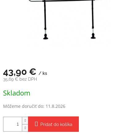
43,90 €
/ ks
35,69 € bez DPH
Jednotková
Skladom
cena:
Môžeme doručiť do:
11.8.2026
Pridať do košíka