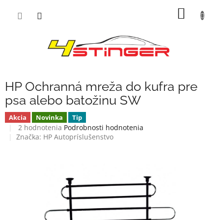
Prejsť
NÁKU
na
obsah
KOŠÍK
HP Ochranná mreža do kufra pre
psa alebo batožinu SW
Akcia
Novinka
Tip
Priemerné
2 hodnotenia
Podrobnosti hodnotenia
hodnotenie
Značka:
HP Autopríslušenstvo
produktu
je
4,0
z
5
hviezdičiek.