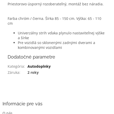
Priestorovo úsporný rozoberateľný, montáž bez náradia.
Farba chróm / čierna. Šírka 85 - 150 cm. Výška: 65 - 110
cm
Univerzálny strih vďaka plynulo nastaviteľnej výške
a šírke
Pre vozidlá so sklonenými zadnými dverami a
kombinovanými vozidlami
Dodatočné parametre
Kategória
:
Autodoplnky
Záruka
:
2 roky
Z
á
p
ä
Informácie pre vás
t
O nás