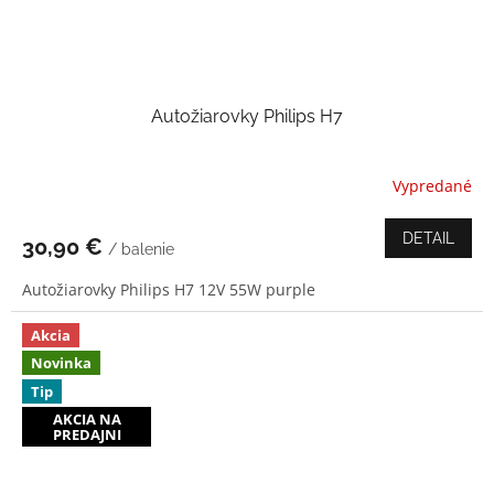
Autožiarovky Philips H7
Vypredané
Priemerné
hodnotenie
produktu
DETAIL
30,90 €
/ balenie
je
3,0
Autožiarovky Philips H7 12V 55W purple
z
5
hviezdičiek.
Akcia
Novinka
Tip
AKCIA NA
PREDAJNI