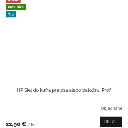
Novinka
Tip
HP Sieť do kufra pre psa alebo batožinu Profi
Objednané
Priemerné
hodnotenie
produktu
DETAIL
22,90 €
/ ks
je