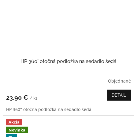
HP 360° otočná podložka na sedadlo šedá
Objednané
Priemerné
hodnotenie
produktu
DETAIL
23,90 €
/ ks
je
4,3
HP 360° otočná podložka na sedadlo šedá
z
5
hviezdičiek.
Akcia
Novinka