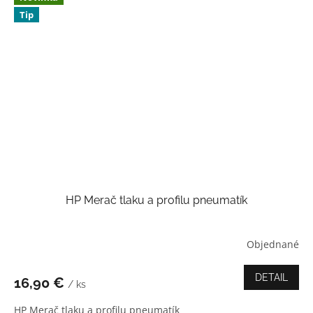
Tip
HP Merač tlaku a profilu pneumatík
Objednané
Priemerné
hodnotenie
produktu
DETAIL
16,90 €
/ ks
je
3,7
HP Merač tlaku a profilu pneumatík
z