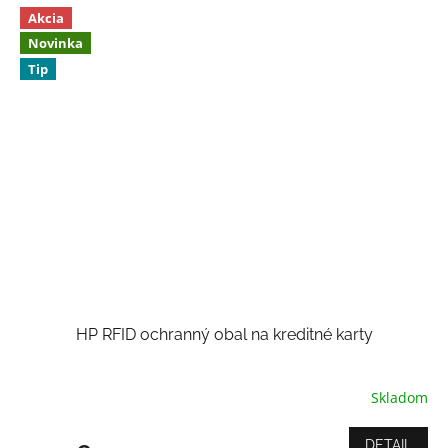
hviezdičiek.
Akcia
Novinka
Tip
HP RFID ochranný obal na kreditné karty
Skladom
Priemerné
hodnotenie
produktu
DETAIL