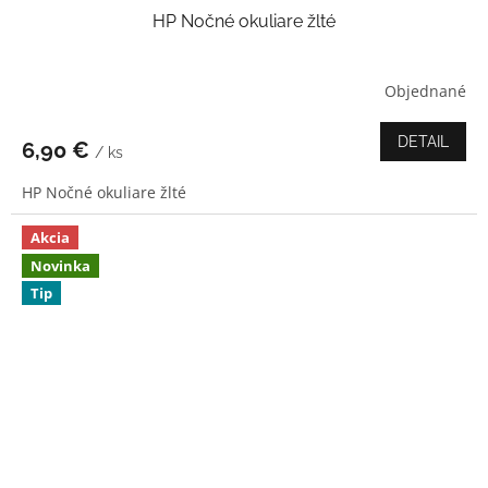
HP Nočné okuliare žlté
Objednané
Priemerné
hodnotenie
produktu
DETAIL
6,90 €
/ ks
je
4,0
HP Nočné okuliare žlté
z
5
hviezdičiek.
Akcia
Novinka
Tip