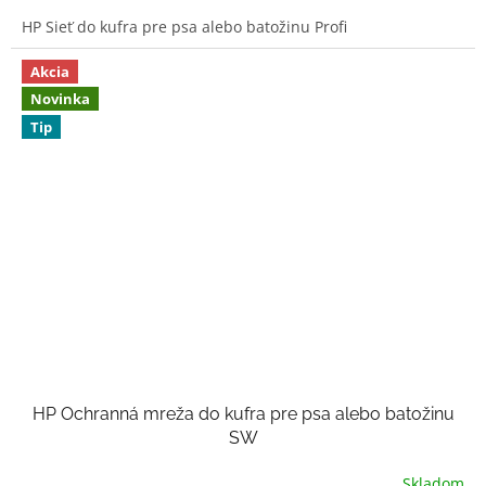
3,7
HP Sieť do kufra pre psa alebo batožinu Profi
z
5
hviezdičiek.
Akcia
Novinka
Tip
HP Ochranná mreža do kufra pre psa alebo batožinu
SW
Skladom
Priemerné