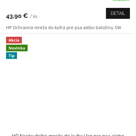
hodnotenie
produktu
DETAIL
43,90 €
/ ks
je
4,0
HP Ochranná mreža do kufra pre psa alebo batožinu SW
z
5
hviezdičiek.
Akcia
Novinka
Tip