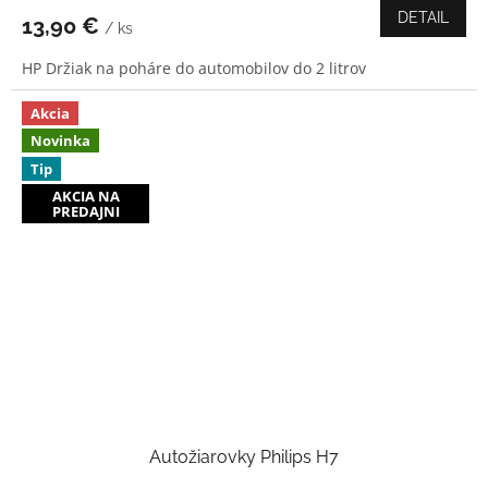
produktu
DETAIL
13,90 €
/ ks
je
5,0
HP Držiak na poháre do automobilov do 2 litrov
z
5
hviezdičiek.
Akcia
Novinka
Tip
AKCIA NA
PREDAJNI
Autožiarovky Philips H7