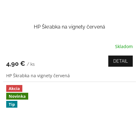
HP Škrabka na vignety červená
Skladom
Priemerné
hodnotenie
produktu
DETAIL
4,90 €
/ ks
je
5,0
HP Škrabka na vignety červená
z
5
hviezdičiek.
Akcia
Novinka
Tip