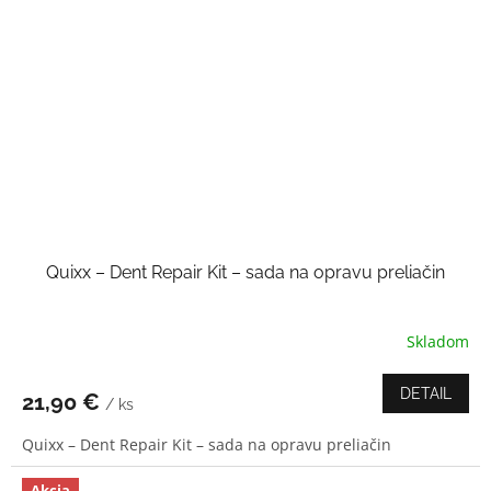
Quixx – Dent Repair Kit – sada na opravu preliačin
Skladom
Priemerné
hodnotenie
produktu
DETAIL
21,90 €
/ ks
je
3,9
Quixx – Dent Repair Kit – sada na opravu preliačin
z
5
hviezdičiek.
Akcia