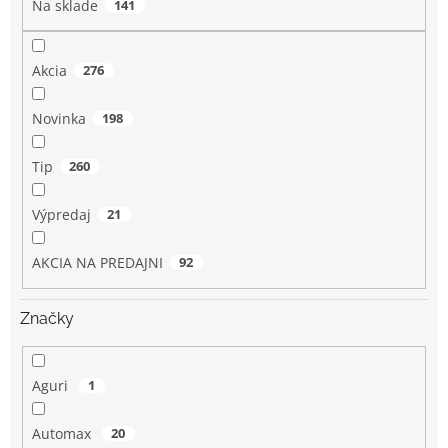
Na sklade
141
t
o
v
Akcia
276
Novinka
198
Tip
260
Výpredaj
21
AKCIA NA PREDAJNI
92
Značky
Aguri
1
Automax
20