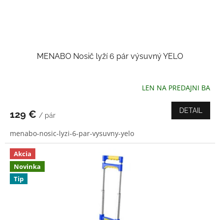
MENABO Nosič lyží 6 pár výsuvný YELO
LEN NA PREDAJNI BA
Priemerné
hodnotenie
produktu
DETAIL
129 €
/ pár
je
3,5
menabo-nosic-lyzi-6-par-vysuvny-yelo
z
5
hviezdičiek.
Akcia
Novinka
Tip