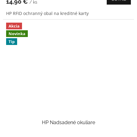
14,90 €
/ ks
je
5,0
HP RFID ochranný obal na kreditné karty
z
5
hviezdičiek.
Akcia
Novinka
Tip
HP Nadsadené okuliare