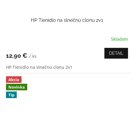
HP Tienidlo na slnečnú clonu 2v1
Skladom
Priemerné
hodnotenie
produktu
DETAIL
12,90 €
/ ks
je
4,0
HP Tienidlo na slnečnú clonu 2v1
z
5
hviezdičiek.
Akcia
Novinka
Tip