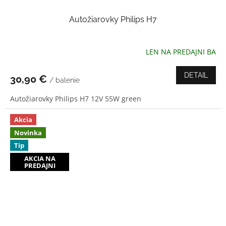
Autožiarovky Philips H7
LEN NA PREDAJNI BA
Priemerné
hodnotenie
produktu
DETAIL
30,90 €
/ balenie
je
3,0
Autožiarovky Philips H7 12V 55W green
z
5
hviezdičiek.
Akcia
Novinka
Tip
AKCIA NA
PREDAJNI