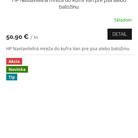
HP Nastaviteľná mreža do kufra Van pre psa alebo
batožinu
Skladom
Priemerné
hodnotenie
produktu
DETAIL
50,90 €
/ ks
je
3,8
HP Nastaviteľná mreža do kufra Van pre psa alebo batožinu
z
5
hviezdičiek.
Akcia
Novinka
Tip