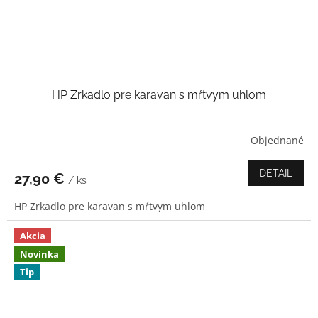
HP Zrkadlo pre karavan s mŕtvym uhlom
Objednané
Priemerné
hodnotenie
produktu
DETAIL
27,90 €
/ ks
je
3,0
HP Zrkadlo pre karavan s mŕtvym uhlom
z
5
hviezdičiek.
Akcia
Novinka
Tip