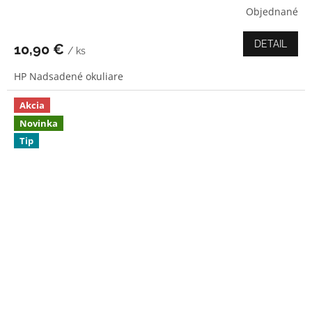
Objednané
Priemerné
hodnotenie
produktu
DETAIL
10,90 €
/ ks
je
5,0
HP Nadsadené okuliare
z
5
hviezdičiek.
Akcia
Novinka
Tip