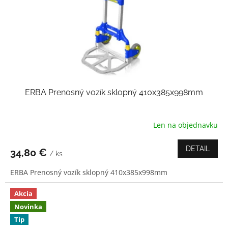
ERBA Prenosný vozík sklopný 410x385x998mm
Len na objednavku
Priemerné
hodnotenie
produktu
DETAIL
34,80 €
/ ks
je
4,0
ERBA Prenosný vozík sklopný 410x385x998mm
z
5
hviezdičiek.
Akcia
Novinka
Tip