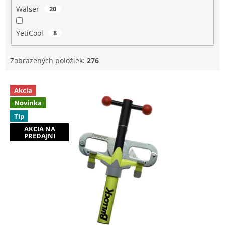
Walser
20
YetiCool
8
Zobrazených položiek:
276
V
Akcia
ý
Novinka
p
Tip
i
s
AKCIA NA
PREDAJNI
p
r
o
d
u
k
t
o