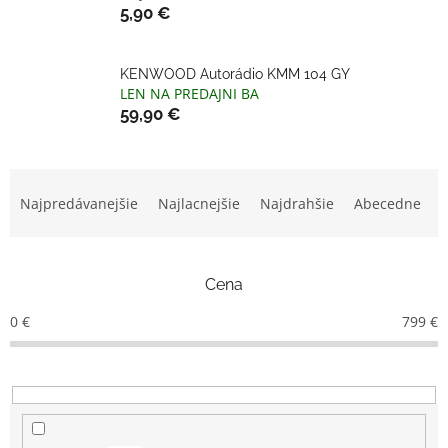
5,90 €
KENWOOD Autorádio KMM 104 GY
LEN NA PREDAJNI BA
59,90 €
R
a
Najpredávanejšie
Najlacnejšie
Najdrahšie
Abecedne
d
e
n
Cena
i
e
0
€
799
€
p
r
o
d
u
k