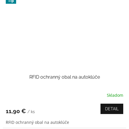
Tip
RFID ochranný obal na autoklúče
Skladom
Priemerné
hodnotenie
produktu
DETAIL
11,90 €
/ ks
je
3,7
RFID ochranný obal na autoklúče
z
5