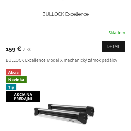
v
BULLOCK Excellence
Skladom
Priemerné
hodnotenie
produktu
DETAIL
159 €
/ ks
je
4,0
BULLOCK Excellence Model X mechanický zámok pedálov
z
5
hviezdičiek.
Akcia
Novinka
Tip
AKCIA NA
PREDAJNI