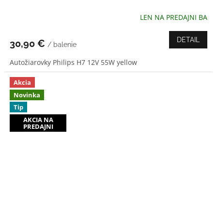
LEN NA PREDAJNI BA
Priemerné
hodnotenie
produktu
DETAIL
30,90 €
/ balenie
je
4,0
Autožiarovky Philips H7 12V 55W yellow
z
5
hviezdičiek.
Akcia
Novinka
Tip
AKCIA NA
PREDAJNI