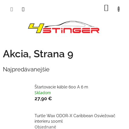
Prejsť
NÁKU
na
obsah
KOŠÍK
Akcia
, Strana 9
Najpredávanejšie
Štartovacie káble 600 A 6 m
Skladom
27,90 €
Turtle Wax ODOR-X Caribbean Osviežovač
interieru 100ml
Objednané