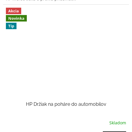
5
hviezdičiek.
Akcia
Novinka
Tip
HP Držiak na poháre do automobilov
Skladom
Priemerné
hodnotenie