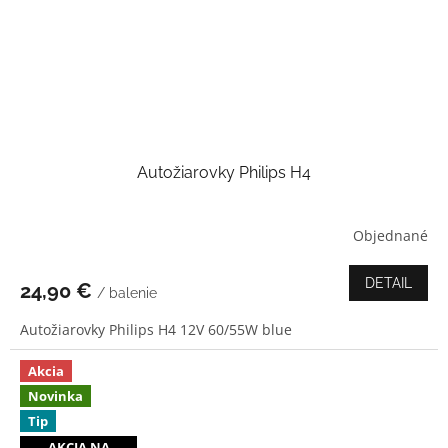
Autožiarovky Philips H4
Objednané
Priemerné
hodnotenie
produktu
DETAIL
24,90 €
/ balenie
je
3,7
Autožiarovky Philips H4 12V 60/55W blue
z
5
hviezdičiek.
Akcia
Novinka
Tip
AKCIA NA