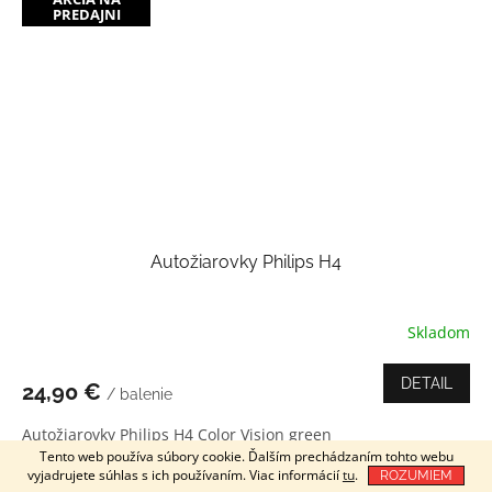
PREDAJNI
Autožiarovky Philips H4
Skladom
Priemerné
hodnotenie
produktu
DETAIL
24,90 €
/ balenie
je
5,0
Autožiarovky Philips H4 Color Vision green
z
Tento web používa súbory cookie. Ďalším prechádzaním tohto webu
5
vyjadrujete súhlas s ich používaním. Viac informácií
tu
.
ROZUMIEM
hviezdičiek.