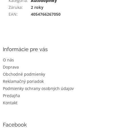
Kategória
:
Autodoplnky
Záruka
:
2 roky
EAN
:
4054766267050
Z
á
p
ä
Informácie pre vás
t
O nás
i
Doprava
e
Obchodné podmienky
Reklamačný poriadok
Podmienky ochrany osobných údajov
Predajňa
Kontakt
Facebook