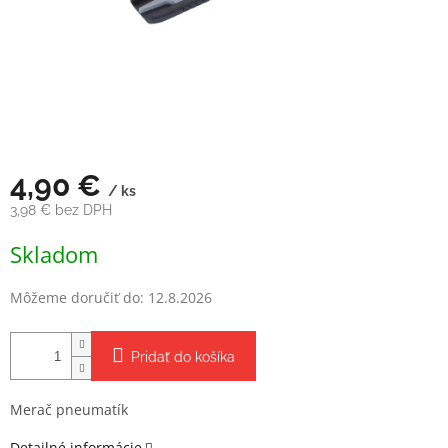
4,90 €
/ ks
3,98 € bez DPH
Jednotková
Skladom
cena:
Môžeme doručiť do:
12.8.2026
Pridať do košíka
Merač pneumatík
Detailné informácie