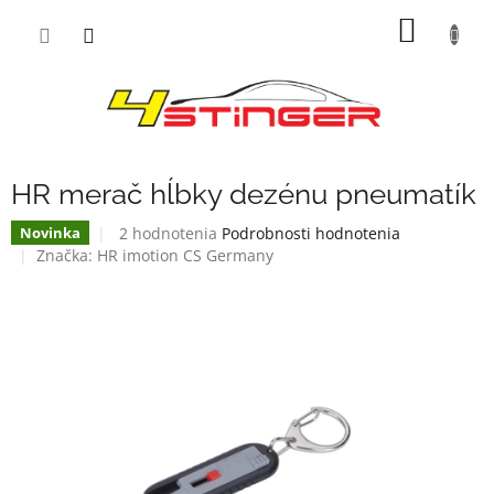
Prejsť
NÁKU
na
obsah
KOŠÍK
HR merač hĺbky dezénu pneumatík
Priemerné
2 hodnotenia
Podrobnosti hodnotenia
Novinka
hodnotenie
Značka:
HR imotion CS Germany
produktu
je
4,0
z
5
hviezdičiek.