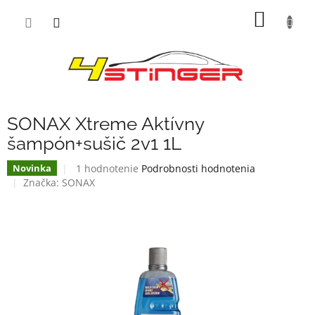
Prejsť
NÁKU
na
obsah
KOŠÍK
SONAX Xtreme Aktívny
šampón+sušič 2v1 1L
Priemerné
1 hodnotenie
Podrobnosti hodnotenia
Novinka
hodnotenie
Značka:
SONAX
produktu
je
5,0
z
5
hviezdičiek.