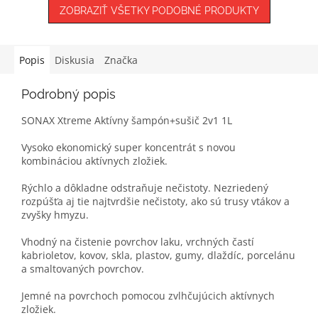
ZOBRAZIŤ VŠETKY PODOBNÉ PRODUKTY
Popis
Diskusia
Značka
Podrobný popis
SONAX Xtreme Aktívny šampón+sušič 2v1 1L
Vysoko ekonomický super koncentrát s novou
kombináciou aktívnych zložiek.
Rýchlo a dôkladne odstraňuje nečistoty. Nezriedený
rozpúšťa aj tie najtvrdšie nečistoty, ako sú trusy vtákov a
zvyšky hmyzu.
Vhodný na čistenie povrchov laku, vrchných častí
kabrioletov, kovov, skla, plastov, gumy, dlaždíc, porcelánu
a smaltovaných povrchov.
Jemné na povrchoch pomocou zvlhčujúcich aktívnych
zložiek.