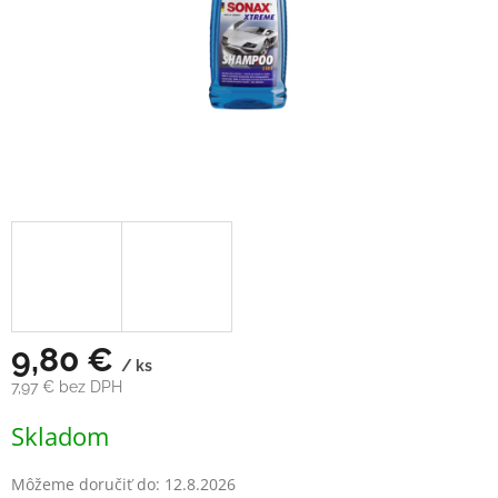
9,80 €
/ ks
7,97 € bez DPH
Jednotková
Skladom
cena:
Môžeme doručiť do:
12.8.2026