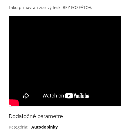
Laku prinavráti žiarivý lesk. BEZ FOSFÁTOV
.
Dodatočné parametre
Kategória
:
Autodoplnky