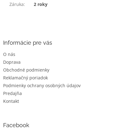
Záruka
:
2 roky
Z
á
p
ä
Informácie pre vás
t
O nás
i
Doprava
e
Obchodné podmienky
Reklamačný poriadok
Podmienky ochrany osobných údajov
Predajňa
Kontakt
Facebook