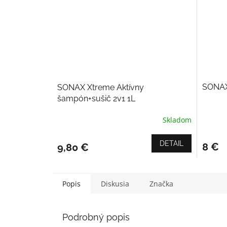
SONAX
SONAX Xtreme Aktívny
šampón+sušič 2v1 1L
Skladom
Priemerné
hodnotenie
produktu
DETAIL
8 €
9,80 €
je
5,0
z
5
Popis
Diskusia
Značka
hviezdičiek.
Podrobný popis