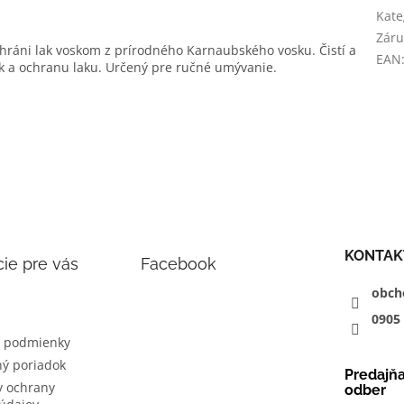
Kate
Záru
Chráni lak voskom z prírodného Karnaubského vosku. Čistí a
EAN
sk a ochranu laku. Určený pre ručné umývanie.
KONTAK
ie pre vás
Facebook
obch
0905
 podmienky
ý poriadok
Predajň
 ochrany
odber