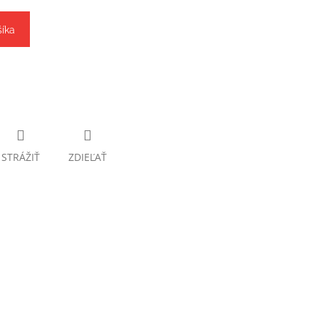
šíka
STRÁŽIŤ
ZDIEĽAŤ