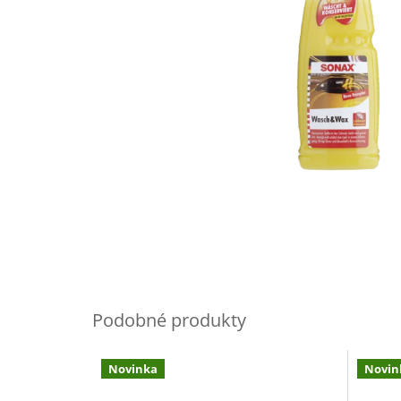
Novinka
Novin