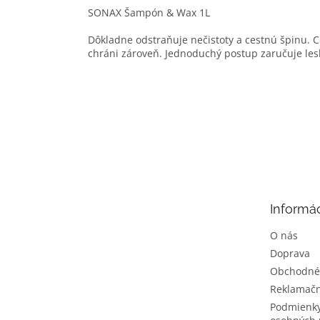
SONAX Šampón & Wax 1L
Dôkladne odstraňuje nečistoty a cestnú špinu. 
chráni zároveň. Jednoduchý postup zaručuje le
Z
á
p
ä
t
Informác
i
e
O nás
Doprava
Obchodné
Reklamačn
Podmienky