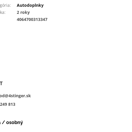
gória
:
Autodoplnky
ka
:
2 roky
:
4064700313347
T
od@4stinger.sk
249
813
a / osobný