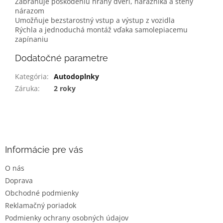
Zabraňuje poškodeniu hrany dverí, nárazníka a steny
nárazom
Umožňuje bezstarostný vstup a výstup z vozidla
Rýchla a jednoduchá montáž vďaka samolepiacemu
zapínaniu
Dodatočné parametre
Kategória
:
Autodoplnky
Záruka
:
2 roky
Z
á
p
ä
Informácie pre vás
t
O nás
i
Doprava
e
Obchodné podmienky
Reklamačný poriadok
Podmienky ochrany osobných údajov