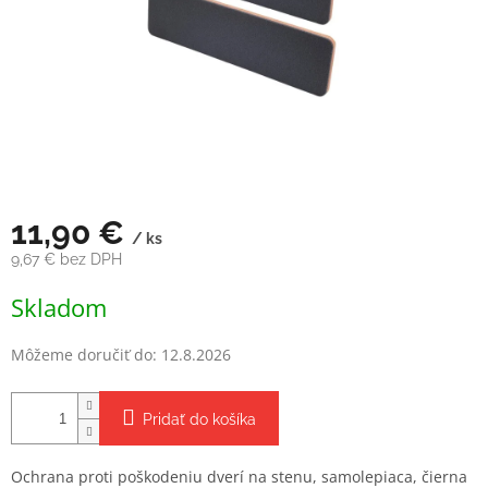
11,90 €
/ ks
9,67 € bez DPH
Jednotková
Skladom
cena:
Môžeme doručiť do:
12.8.2026
Pridať do košíka
Ochrana proti poškodeniu dverí na stenu, samolepiaca, čierna