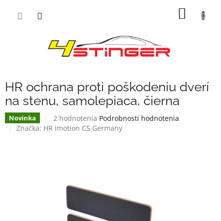
Prejsť
NÁKU
na
obsah
KOŠÍK
HR ochrana proti poškodeniu dverí
na stenu, samolepiaca, čierna
Priemerné
2 hodnotenia
Podrobnosti hodnotenia
Novinka
hodnotenie
Značka:
HR imotion CS Germany
produktu
je
4,5
z
5
hviezdičiek.