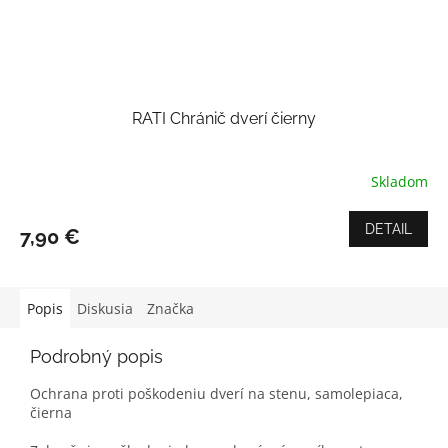
RATI Chránič dverí čierny
Skladom
Priemerné
hodnotenie
produktu
DETAIL
7,90 €
je
5,0
z
5
Popis
Diskusia
Značka
hviezdičiek.
Podrobný popis
Ochrana proti poškodeniu dverí na stenu, samolepiaca,
čierna