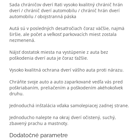
Sada chráničov dverí Rati vysoko kvalitný chránič hrán
dverí / chránič dverí automobilu / chránič hrán dverí
automobilu / obojstranná páska
Autá sú v posledných desaťročiach čoraz väčšie, najmä
širšie, ale počet a veľkosť parkovacích miest zostala
nezmenená.
Nájsť dostatok miesta na vystúpenie z auta bez
poškodenia dverí auta je čoraz ťažšie.
Vysoko kvalitná ochrana dverí vášho auta proti nárazu.
Chráňte svoje auto a auto zaparkované vedľa vás pred
poškriabaním, preliačením a poškodením akéhokoľvek
druhu.
Jednoduchá inštalácia vďaka samolepiacej zadnej strane.
Jednoducho nalepte na okraj dverí očistený, suchý,
zbavený prachu a mastnoty.
Dodatočné parametre