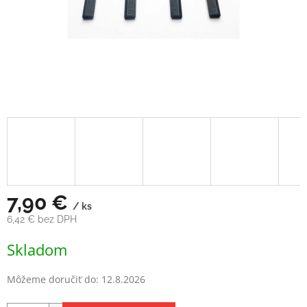
7,90 €
/ ks
6,42 € bez DPH
Jednotková
Skladom
cena:
Môžeme doručiť do:
12.8.2026