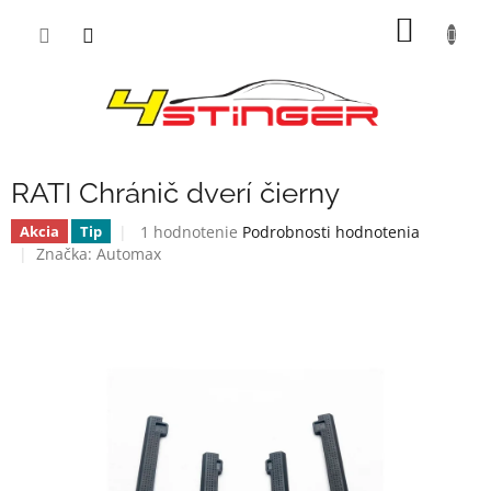
Prejsť
NÁKU
na
obsah
KOŠÍK
RATI Chránič dverí čierny
Priemerné
1 hodnotenie
Podrobnosti hodnotenia
Akcia
Tip
hodnotenie
Značka:
Automax
produktu
je
5,0
z
5
hviezdičiek.