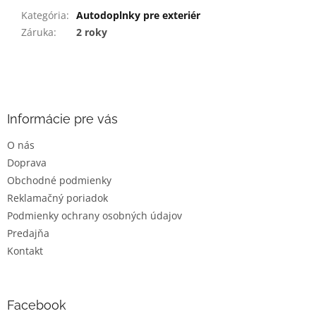
Kategória
:
Autodoplnky pre exteriér
Záruka
:
2 roky
Z
á
p
ä
Informácie pre vás
t
O nás
i
Doprava
e
Obchodné podmienky
Reklamačný poriadok
Podmienky ochrany osobných údajov
Predajňa
Kontakt
Facebook