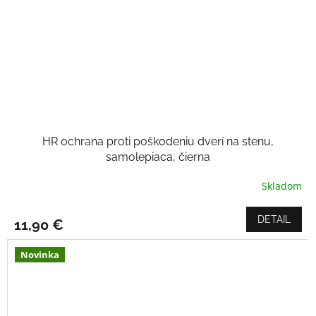
HR ochrana proti poškodeniu dverí na stenu,
samolepiaca, čierna
Skladom
Priemerné
hodnotenie
produktu
DETAIL
11,90 €
je
4,5
z
Novinka
5
hviezdičiek.