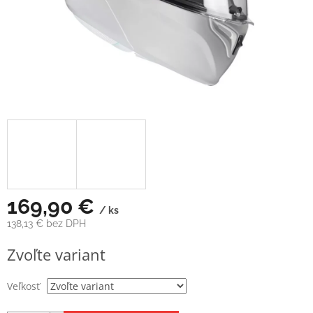
169,90 €
/ ks
138,13 € bez DPH
Jednotková
Zvoľte variant
cena:
Veľkosť