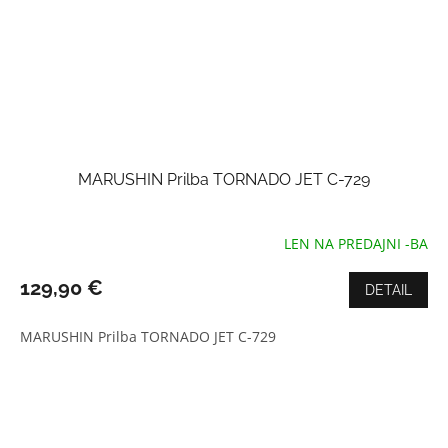
MARUSHIN Prilba TORNADO JET C-729
LEN NA PREDAJNI -BA
Priemerné
hodnotenie
produktu
129,90 €
DETAIL
je
5,0
MARUSHIN Prilba TORNADO JET C-729
z
5
hviezdičiek.
Z
á