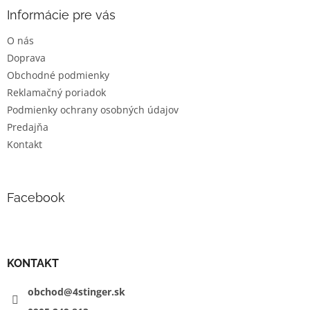
p
ä
Informácie pre vás
t
O nás
i
Doprava
e
Obchodné podmienky
Reklamačný poriadok
Podmienky ochrany osobných údajov
Predajňa
Kontakt
Facebook
KONTAKT
obchod@4stinger.sk