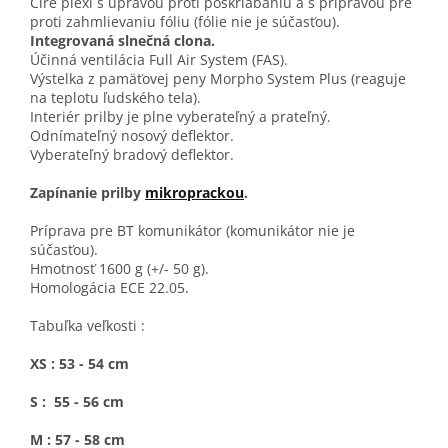
Číre plexi s úpravou proti poškriabaniu a s prípravou pre
proti zahmlievaniu fóliu (fólie nie je súčasťou).
Integrovaná slnečná clona.
Účinná ventilácia Full Air System (FAS).
Výstelka z pamäťovej peny Morpho System Plus (reaguje
na teplotu ľudského tela).
Interiér prilby je plne vyberateľný a prateľný.
Odnímateľný nosový deflektor.
Vyberateľný bradový deflektor.
Zapínanie prilby
mikroprackou
.
Príprava pre BT komunikátor (komunikátor nie je
súčasťou).
Hmotnosť 1600 g (+/- 50 g).
Homologácia ECE 22.05.
Tabuľka veľkosti :
XS : 53 - 54 cm
S : 55 - 56 cm
M : 57 - 58 cm