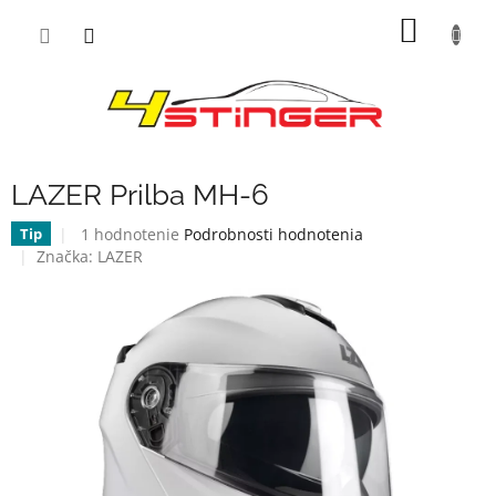
Prejsť
NÁKU
na
obsah
KOŠÍK
LAZER Prilba MH-6
Priemerné
1 hodnotenie
Podrobnosti hodnotenia
Tip
hodnotenie
Značka:
LAZER
produktu
je
4,0
z
5
hviezdičiek.