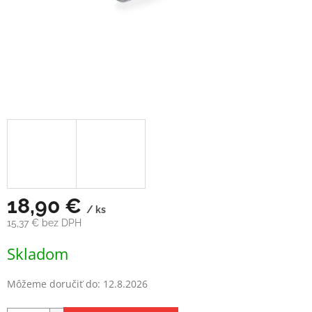
18,90 €
/ ks
15,37 € bez DPH
Jednotková
Skladom
cena:
Môžeme doručiť do:
12.8.2026