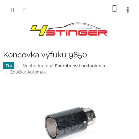
Prejsť
NÁKU
na
obsah
KOŠÍK
Koncovka výfuku 9850
Priemerné
Neohodnotené
Podrobnosti hodnotenia
Tip
hodnotenie
Značka:
Automax
produktu
je
0,0
z
5
hviezdičiek.