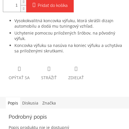
Pridať do košíka
Vysokokvalitná koncovka výfuku, ktorá skrášli dizajn
automobilu a dodá mu tuningový vzhľad.
Uchytenie pomocou priložených šróbov, na pôvodný
výfuk.
Koncovka výfuku sa nasúva na koniec výfuku a uchytáva
sa priloženými skrutkami.
OPÝTAŤ SA
STRÁŽIŤ
ZDIEĽAŤ
Popis
Diskusia
Značka
Podrobný popis
Popis produktu nie je dostupný