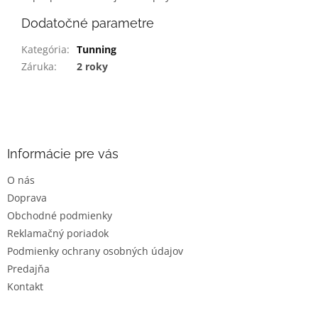
Dodatočné parametre
Kategória
:
Tunning
Záruka
:
2 roky
Z
á
p
ä
Informácie pre vás
t
O nás
i
Doprava
e
Obchodné podmienky
Reklamačný poriadok
Podmienky ochrany osobných údajov
Predajňa
Kontakt