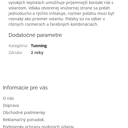
vysokých teplotách umožňuje príjemnejší kontakt rúk s
volantom. Vďaka otvorenej vnútornej strane sa poťah
jednoducho a rýchlo inštaluje, rozmer poťahu musí byť
rovnaký ako priemer volantu. Poťahy sú na výber v
rôznych rozmeroch a farebných kombináciách.
Dodatočné parametre
Kategória
:
Tunning
Záruka
:
2 roky
Z
á
p
ä
Informácie pre vás
t
O nás
i
Doprava
e
Obchodné podmienky
Reklamačný poriadok
Podmienky ochrany osobných údajov