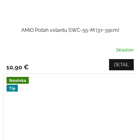
AMiO Poťah volantu SWC-55-M (37-39cm)
Skladom
Priemerné
hodnotenie
produktu
DETAIL
10,90 €
je
5,0
z
Novinka
5
Tip
hviezdičiek.