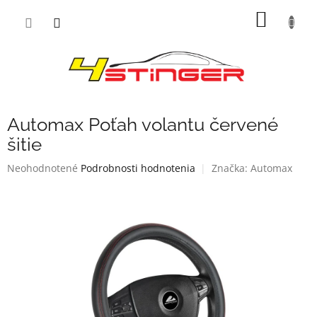
Prejsť
NÁKU
na
obsah
KOŠÍK
Automax Poťah volantu červené
šitie
Priemerné
Neohodnotené
Podrobnosti hodnotenia
Značka:
Automax
hodnotenie
produktu
je
0,0
z
5
hviezdičiek.