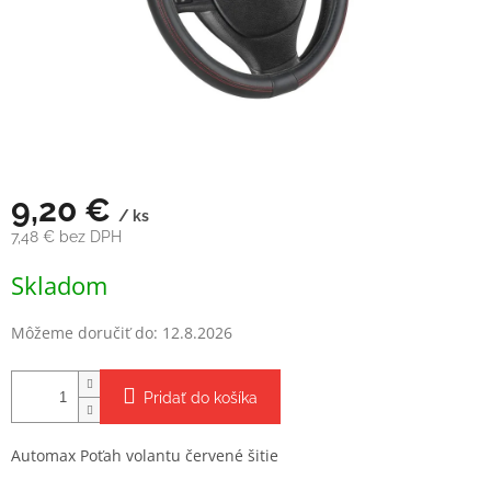
9,20 €
/ ks
7,48 € bez DPH
Jednotková
Skladom
cena:
Môžeme doručiť do:
12.8.2026
Pridať do košíka
Automax Poťah volantu červené šitie