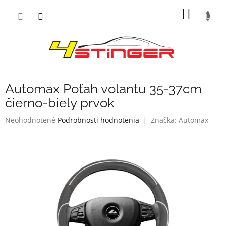
Prejsť
NÁKU
na
obsah
KOŠÍK
Automax Poťah volantu 35-37cm
čierno-biely prvok
Priemerné
Neohodnotené
Podrobnosti hodnotenia
Značka:
Automax
hodnotenie
produktu
je
0,0
z
5
hviezdičiek.