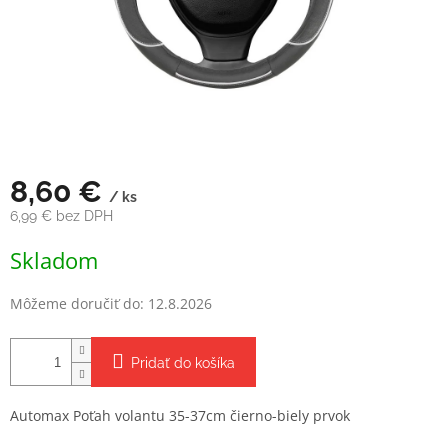
8,60 €
/ ks
6,99 € bez DPH
Jednotková
Skladom
cena:
Môžeme doručiť do:
12.8.2026
Pridať do košíka
Automax Poťah volantu 35-37cm čierno-biely prvok