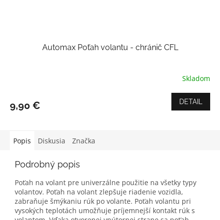
Automax Poťah volantu - chránič CFL
Skladom
Priemerné
hodnotenie
produktu
DETAIL
9,90 €
je
4,5
z
5
Popis
Diskusia
Značka
hviezdičiek.
Podrobný popis
Poťah na volant pre univerzálne použitie na všetky typy
volantov. Poťah na volant zlepšuje riadenie vozidla,
zabraňuje šmýkaniu rúk po volante. Poťah volantu pri
vysokých teplotách umožňuje príjemnejší kontakt rúk s
volantom. Vďaka otvorenej vnútornej strane sa poťah