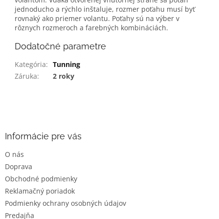
jednoducho a rýchlo inštaluje, rozmer poťahu musí byť
rovnaký ako priemer volantu. Poťahy sú na výber v
rôznych rozmeroch a farebných kombináciách.
Dodatočné parametre
Kategória
:
Tunning
Záruka
:
2 roky
Z
á
p
ä
Informácie pre vás
t
O nás
i
Doprava
e
Obchodné podmienky
Reklamačný poriadok
Podmienky ochrany osobných údajov
Predajňa