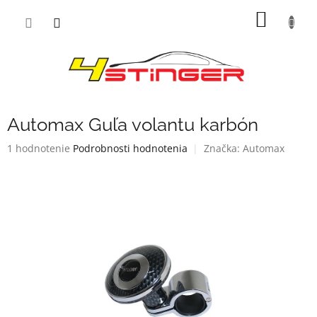
Prejsť
NÁKU
na
obsah
KOŠÍK
Automax Guľa volantu karbón
Priemerné
1 hodnotenie
Podrobnosti hodnotenia
Značka:
Automax
hodnotenie
produktu
je
5,0
z
5
hviezdičiek.