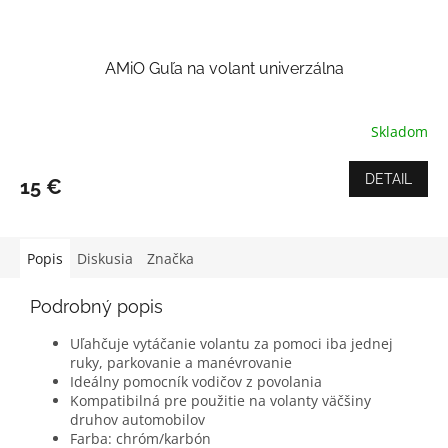
AMiO Guľa na volant univerzálna
Skladom
Priemerné
hodnotenie
produktu
DETAIL
15 €
je
5,0
z
5
Popis
Diskusia
Značka
hviezdičiek.
Podrobný popis
Uľahčuje vytáčanie volantu za pomoci iba jednej
ruky, parkovanie a manévrovanie
Ideálny pomocník vodičov z povolania
Kompatibilná pre použitie na volanty väčšiny
druhov automobilov
Farba: chróm/karbón