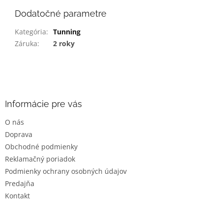
Dodatočné parametre
Kategória
:
Tunning
Záruka
:
2 roky
Z
á
p
ä
Informácie pre vás
t
O nás
i
Doprava
e
Obchodné podmienky
Reklamačný poriadok
Podmienky ochrany osobných údajov
Predajňa
Kontakt