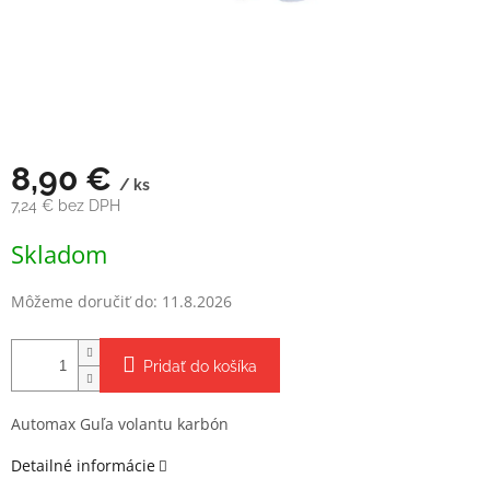
8,90 €
/ ks
7,24 € bez DPH
Jednotková
Skladom
cena:
Môžeme doručiť do:
11.8.2026
Pridať do košíka
Automax Guľa volantu karbón
Detailné informácie