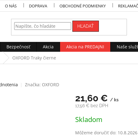
O NÁS
DOPRAVA
OBCHODNÉ PODMIENKY
REKLAMAČ
HĽADAŤ
Bezpečnosť
Akcia
Akcia na PREDAJNI
Naše služ
OXFORD Traky čierne
dnotenia
Značka:
OXFORD
21,60 €
/ ks
17,56 € bez DPH
Jednotková
Skladom
cena:
Môžeme doručiť do:
10.8.2026