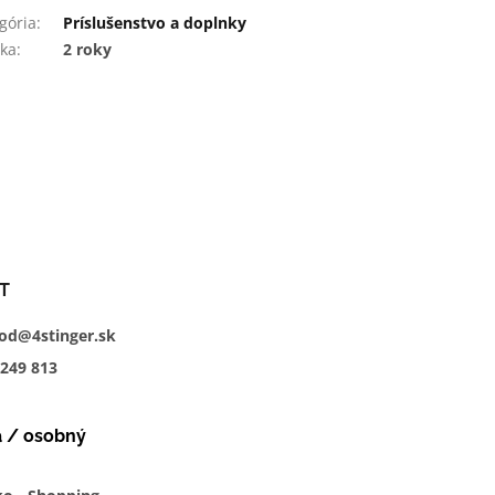
gória
:
Príslušenstvo a doplnky
ka
:
2 roky
T
od@4stinger.sk
249
813
a / osobný