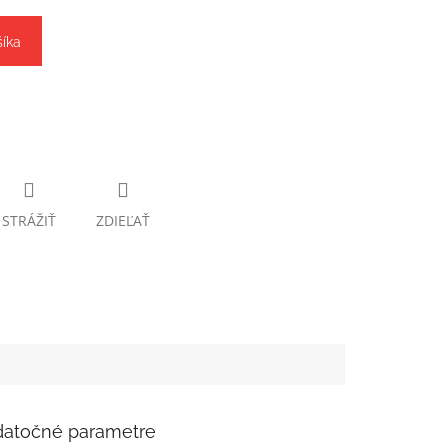
šíka
STRÁŽIŤ
ZDIEĽAŤ
atočné parametre