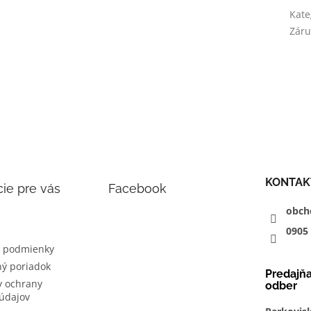
Kate
Záru
KONTAK
ie pre vás
Facebook
obch
0905
 podmienky
ý poriadok
Predajň
 ochrany
odber
údajov