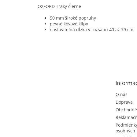
OXFORD Traky čierne
50 mm široké popruhy
pevné kovové klipy
nastaviteľná dĺžka v rozsahu 40 až 79 cm
Z
á
p
ä
t
Informác
i
e
O nás
Doprava
Obchodné
Reklamačn
Podmienky
osobných 