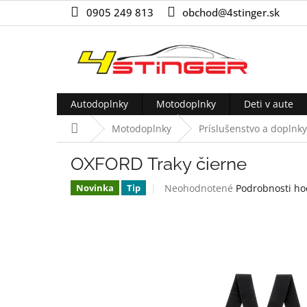
Prejsť
0905 249 813
obchod@4stinger.sk
na
obsah
Autodoplnky
Motodoplnky
Deti v aute
Domov
Motodoplnky
Príslušenstvo a doplnky
OXFORD Traky čierne
Priemerné
Neohodnotené
Podrobnosti ho
Novinka
Tip
hodnotenie
produktu
je
0,0
z
5
hviezdičiek.