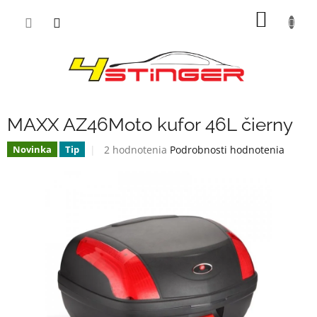
Prejsť
NÁKU
na
obsah
KOŠÍK
MAXX AZ46Moto kufor 46L čierny
Priemerné
2 hodnotenia
Podrobnosti hodnotenia
Novinka
Tip
hodnotenie
produktu
je
2,0
z
5
hviezdičiek.