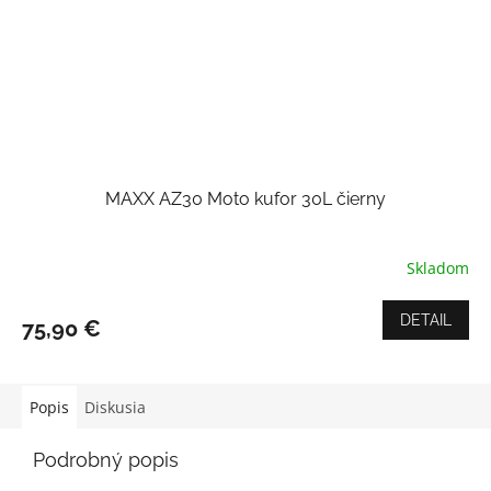
MAXX AZ30 Moto kufor 30L čierny
Skladom
Priemerné
hodnotenie
produktu
DETAIL
75,90 €
je
5,0
z
5
Popis
Diskusia
hviezdičiek.
Podrobný popis