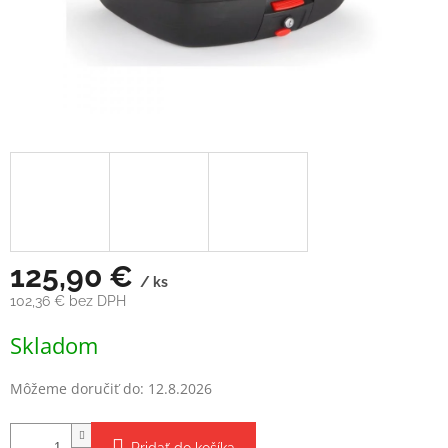
125,90 €
/ ks
102,36 € bez DPH
Jednotková
Skladom
cena:
Môžeme doručiť do:
12.8.2026