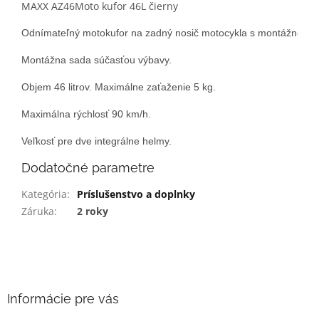
MAXX AZ46Moto kufor 46L čierny
Odnímateľný motokufor na zadný nosič motocykla s montážnou sa
Montážna sada súčasťou výbavy.

Objem 46 litrov. Maximálne zaťaženie 5 kg.

Maximálna rýchlosť 90 km/h.

Veľkosť pre dve integrálne helmy.
Dodatočné parametre
Kategória
:
Príslušenstvo a doplnky
Záruka
:
2 roky
Z
á
p
ä
Informácie pre vás
t