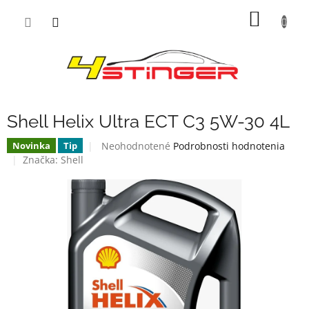
Prejsť
NÁKU
na
obsah
KOŠÍK
Shell Helix Ultra ECT C3 5W-30 4L
Priemerné
Neohodnotené
Podrobnosti hodnotenia
Novinka
Tip
hodnotenie
Značka:
Shell
produktu
je
0,0
z
5
hviezdičiek.