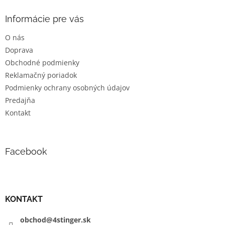
p
ä
Informácie pre vás
t
O nás
i
Doprava
e
Obchodné podmienky
Reklamačný poriadok
Podmienky ochrany osobných údajov
Predajňa
Kontakt
Facebook
KONTAKT
obchod@4stinger.sk