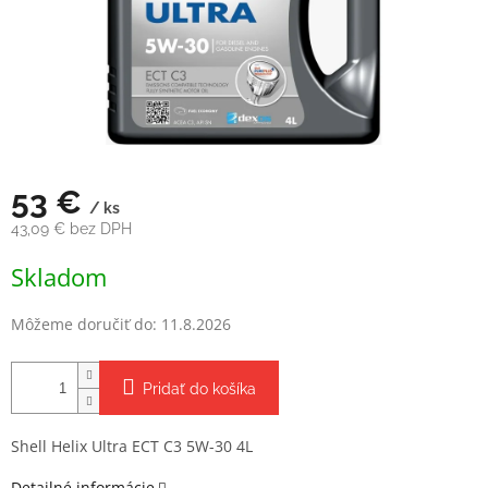
53 €
/ ks
43,09 € bez DPH
Jednotková
Skladom
cena:
Môžeme doručiť do:
11.8.2026
Pridať do košíka
Shell Helix Ultra ECT C3 5W-30 4L
Detailné informácie