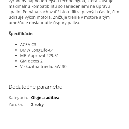
vyrobený najmodernejšou technológiou, ktorá zaisťuje
maximálnu kompatibilitu so zariadeniami na úpravu
spalín. Pomáha zachovať čistotu filtra pevných častíc, čím
udržuje výkon motora. Znižuje trenie v motore a tým
umožňuje dosiahnutie úspory paliva.
Špecifikácie:
ACEA C3
BMW LongLife-04
MB-Approval 229.51
GM dexos 2
Viskozitná trieda: 5W-30
Dodatočné parametre
Kategória
:
Oleje a aditíva
Záruka
:
2 roky
Z
á