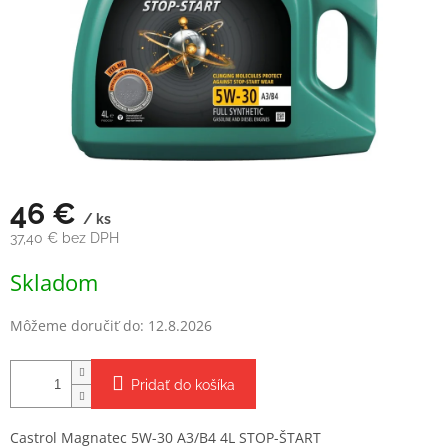
46 €
/ ks
37,40 € bez DPH
Jednotková
Skladom
cena:
Môžeme doručiť do:
12.8.2026
Pridať do košíka
Castrol Magnatec 5W-30 A3/B4 4L STOP-ŠTART