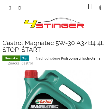
Prejsť
NÁKU
na
obsah
KOŠÍK
Castrol Magnatec 5W-30 A3/B4 4L
STOP-ŠTART
Priemerné
Neohodnotené
Podrobnosti hodnotenia
Novinka
Tip
hodnotenie
Značka:
Castrol
produktu
je
0,0
z
5
hviezdičiek.