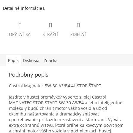
Detailné informácie
OPÝTAŤ SA
STRÁŽIŤ
ZDIEĽAŤ
Popis
Diskusia
Značka
Podrobný popis
Castrol Magnatec 5W-30 A3/B4 4L STOP-ŠTART
Jazdíte v hustej premávke? Vyberte si olej Castrol
MAGNATEC STOP-START 5W-30 A3/B4 a jeho inteligentné
molekuly budú chrániť motor vášho vozidla už od
okamihu naštartovania a dramaticky znižovať
opotrebovanie pri každom zastavení a štartovaní. Vytvára
extra ochrannú vrstvu, ktorá priľne ku kovovým povrchom
a chráni motor vášho vozidla v podmienkach hustej