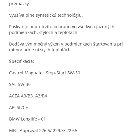
premávky.
Využíva plne syntetickú technológiu.
Poskytuje nepretržitú ochranu vo všetkých jazdných
podmienkach, štýloch a teplotách.
Dodáva výnimočný výkon v podmienkach štartovania pri
mimoriadne nízkych teplotách.
Špecifikácia:
Castrol Magnatec Stop-Start 5W-30
SAE 5W-30
ACEA A3/B3, A3/B4
API SL/CF
BMW Longlife - 01
MB - Approval 226.5/ 229.3/ 229.5