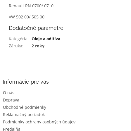
Renault RN 0700/ 0710
VW 502 00/ 505 00
Dodatočné parametre
Kategória
:
Oleje a aditíva
Záruka
:
2 roky
Z
á
p
ä
Informácie pre vás
t
O nás
i
Doprava
e
Obchodné podmienky
Reklamačný poriadok
Podmienky ochrany osobných údajov
Predajňa