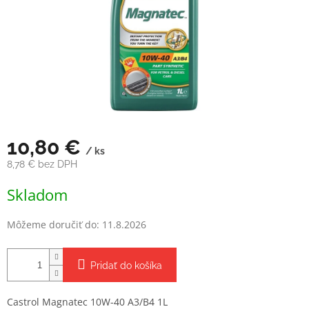
10,80 €
/ ks
8,78 € bez DPH
Jednotková
Skladom
cena:
Môžeme doručiť do:
11.8.2026
Pridať do košíka
Castrol Magnatec 10W-40 A3/B4 1L