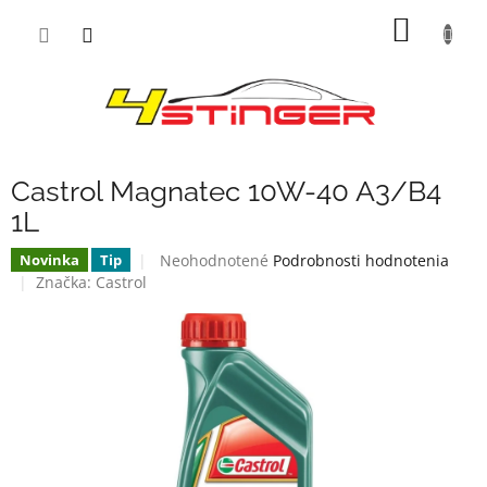
Prejsť
NÁKU
na
obsah
KOŠÍK
Castrol Magnatec 10W-40 A3/B4
1L
Priemerné
Neohodnotené
Podrobnosti hodnotenia
Novinka
Tip
hodnotenie
Značka:
Castrol
produktu
je
0,0
z
5
hviezdičiek.