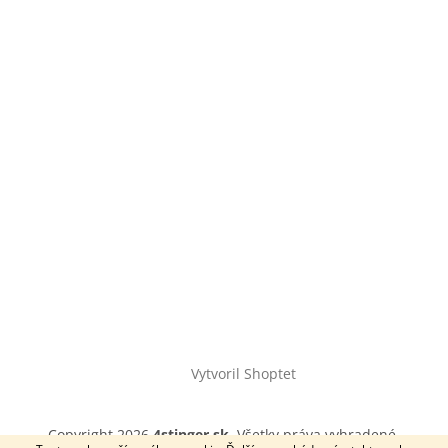
Vytvoril Shoptet
Copyright 2026
4stinger.sk
. Všetky práva vyhradené.