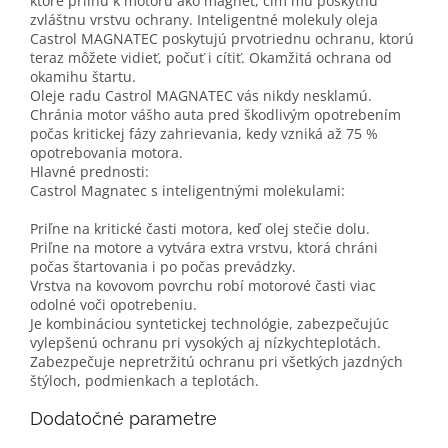
ktoré priľnú k motoru ako magnet, čím mu poskytnú
zvláštnu vrstvu ochrany. Inteligentné molekuly oleja
Castrol MAGNATEC poskytujú prvotriednu ochranu, ktorú
teraz môžete vidieť, počuť i cítiť. Okamžitá ochrana od
okamihu štartu.
Oleje radu Castrol MAGNATEC vás nikdy nesklamú.
Chránia motor vášho auta pred škodlivým opotrebením
počas kritickej fázy zahrievania, kedy vzniká až 75 %
opotrebovania motora.
Hlavné prednosti:
Castrol Magnatec s inteligentnými molekulami:
Priľne na kritické časti motora, keď olej stečie dolu.
Priľne na motore a vytvára extra vrstvu, ktorá chráni
počas štartovania i po počas prevádzky.
Vrstva na kovovom povrchu robí motorové časti viac
odolné voči opotrebeniu.
Je kombináciou syntetickej technológie, zabezpečujúc
vylepšenú ochranu pri vysokých aj nízkychteplotách.
Zabezpečuje nepretržitú ochranu pri všetkých jazdných
štýloch, podmienkach a teplotách.
Dodatočné parametre