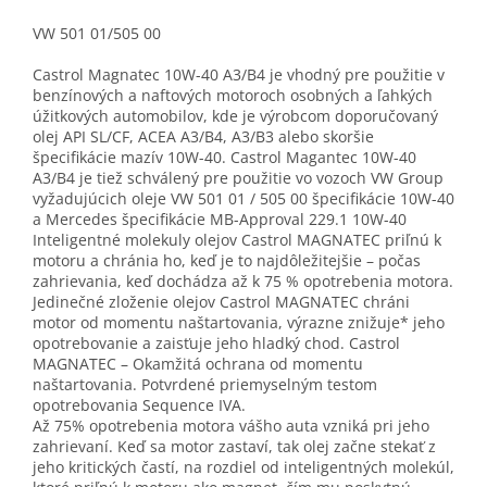
VW 501 01/505 00
Castrol Magnatec 10W-40 A3/B4 je vhodný pre použitie v
benzínových a naftových motoroch osobných a ľahkých
úžitkových automobilov, kde je výrobcom doporučovaný
olej API SL/CF, ACEA A3/B4, A3/B3 alebo skoršie
špecifikácie mazív 10W-40. Castrol Magantec 10W-40
A3/B4 je tiež schválený pre použitie vo vozoch VW Group
vyžadujúcich oleje VW 501 01 / 505 00 špecifikácie 10W-40
a Mercedes špecifikácie MB-Approval 229.1 10W-40
Inteligentné molekuly olejov Castrol MAGNATEC priľnú k
motoru a chránia ho, keď je to najdôležitejšie – počas
zahrievania, keď dochádza až k 75 % opotrebenia motora.
Jedinečné zloženie olejov Castrol MAGNATEC chráni
motor od momentu naštartovania, výrazne znižuje* jeho
opotrebovanie a zaisťuje jeho hladký chod. Castrol
MAGNATEC – Okamžitá ochrana od momentu
naštartovania. Potvrdené priemyselným testom
opotrebovania Sequence IVA.
Až 75% opotrebenia motora vášho auta vzniká pri jeho
zahrievaní. Keď sa motor zastaví, tak olej začne stekať z
jeho kritických častí, na rozdiel od inteligentných molekúl,