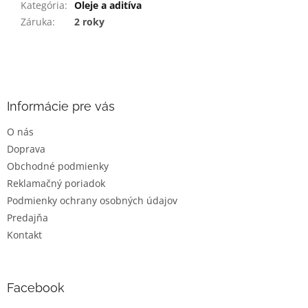
Kategória
:
Oleje a aditíva
Záruka
:
2 roky
Z
á
p
ä
Informácie pre vás
t
O nás
i
Doprava
e
Obchodné podmienky
Reklamačný poriadok
Podmienky ochrany osobných údajov
Predajňa
Kontakt
Facebook