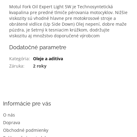
Motul Fork Oil Expert Light 5W je Technosynte­tická
kvapalina pre predné tlmiče pérovania motocyklov. Nižšie
viskozity sú vhodné hlavne pre motokrosové stroje a
obrátené vidlice (Up Side Down) Olej nepení, dobre maže
púzdra, je šetrný k tesniacim krúžkom, dodržujte
viskozitu aj množstvo doporučené výrobcom
Dodatočné parametre
Kategória
:
Oleje a aditíva
Záruka
:
2 roky
Z
á
p
ä
Informácie pre vás
t
O nás
i
Doprava
e
Obchodné podmienky