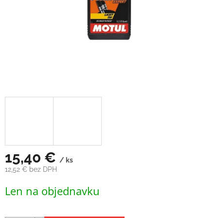
15,40 €
/ ks
12,52 € bez DPH
Jednotková
Len na objednavku
cena: