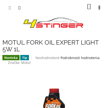
Prejsť
NÁKU
na
obsah
KOŠÍK
MOTUL FORK OIL EXPERT LIGHT
5W 1L
Priemerné
Neohodnotené
Podrobnosti hodnotenia
Novinka
Tip
hodnotenie
Značka:
Motul
produktu
je
0,0
z
5
hviezdičiek.