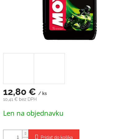
12,80 €
/ ks
10,41 € bez DPH
Jednotková
Len na objednavku
cena:
Pridať do košíka