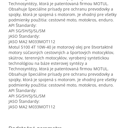
Technosyntézy, ktorá je patentovaná firmou MOTUL.
Obsahuje špeciálne prísady pre ochranu prevodovky a
spojky, ktorá je spojená s motorom. Je vhodný pre všetky
podmienky použitia: cestovné moto, motokros, enduro.
API Štandardy:
API SG/SH/SJ/SL/SM
JASO Štandardy:
JASO MA2 M033MOT112
Motul 5100 4T 10W-40 je motorový olej pre štvortaktné
motory súčasných cestovných a športových motocyklov,
skútrov, terenných motocyklov, vyrobený syntetickou
technológiou na báze esterovej syntézy a
Technosyntézy, ktorá je patentovaná firmou MOTUL.
Obsahuje špeciálne prísady pre ochranu prevodovky a
spojky, ktorá je spojená s motorom. Je vhodný pre všetky
podmienky použitia: cestovné moto, motokros, enduro.
API Štandardy:
API SG/SH/SJ/SL/SM
JASO Štandardy:
JASO MA2 M033MOT112