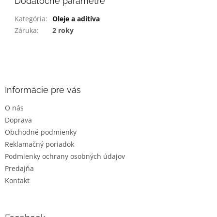
Dodatočné parametre
Kategória
:
Oleje a aditíva
Záruka
:
2 roky
Z
á
p
ä
Informácie pre vás
t
O nás
i
Doprava
e
Obchodné podmienky
Reklamačný poriadok
Podmienky ochrany osobných údajov
Predajňa
Kontakt