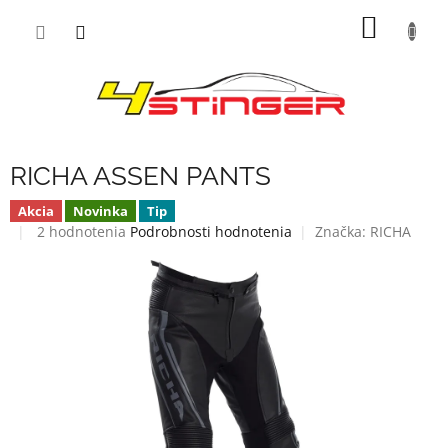
Prejsť
NÁKU
na
obsah
KOŠÍK
RICHA ASSEN PANTS
Akcia
Novinka
Tip
Priemerné
2 hodnotenia
Podrobnosti hodnotenia
Značka:
RICHA
hodnotenie
produktu
je
3,5
z
5
hviezdičiek.