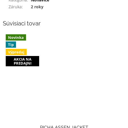
Záruka
:
2 roky
Súvisiaci tovar
Novinka
Tip
Výpredaj
AKCIA NA
PREDAJNI
RICHA ASSEN JACKET