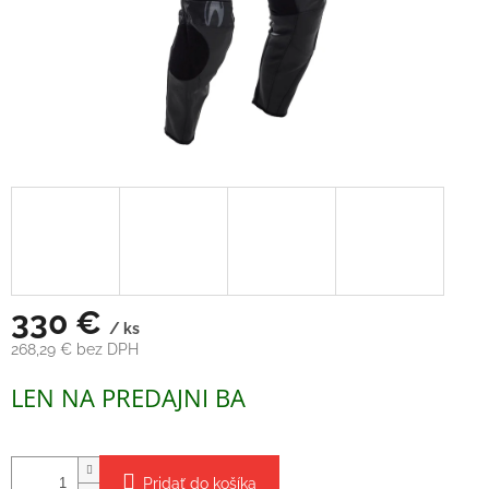
330 €
/ ks
268,29 € bez DPH
Jednotková
LEN NA PREDAJNI BA
cena:
Pridať do košíka