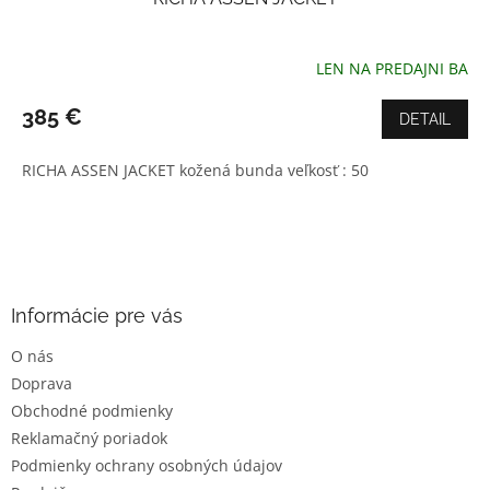
LEN NA PREDAJNI BA
Priemerné
hodnotenie
produktu
385 €
DETAIL
je
4,0
RICHA ASSEN JACKET kožená bunda veľkosť : 50
z
5
hviezdičiek.
Z
á
p
ä
Informácie pre vás
t
O nás
i
Doprava
e
Obchodné podmienky
Reklamačný poriadok
Podmienky ochrany osobných údajov