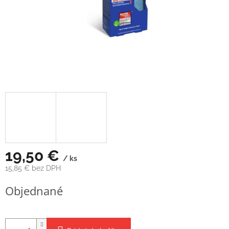
19,50 €
/ ks
15,85 € bez DPH
Jednotková
Objednané
cena: