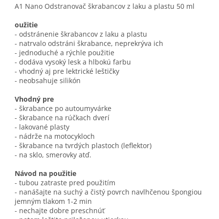
A1 Nano Odstranovač škrabancov z laku a plastu 50 ml
oužitie
- odstránenie škrabancov z laku a plastu
- natrvalo odstráni škrabance, neprekrýva ich
- jednoduché a rýchle použitie
- dodáva vysoký lesk a hlbokú farbu
- vhodný aj pre lektrické leštičky
- neobsahuje silikón
Vhodný pre
- škrabance po autoumyvárke
- škrabance na rúčkach dverí
- lakované plasty
- nádrže na motocykloch
- škrabance na tvrdých plastoch (leflektor)
- na sklo, smerovky atď.
Návod na použitie
- tubou zatraste pred použitím
- nanášajte na suchý a čistý povrch navlhčenou špongiou
jemným tlakom 1-2 min
- nechajte dobre preschnúť