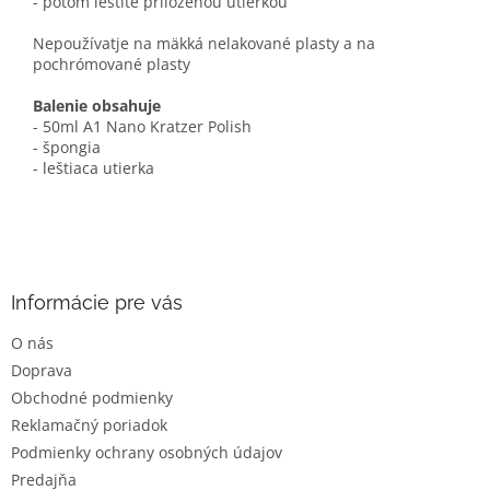
- potom leštite priloženou utierkou
Nepoužívatje na mäkká nelakované plasty a na
pochrómované plasty
Balenie obsahuje
- 50ml
A1 Nano Kratzer Polish
- špongia
- leštiaca utierka
Z
á
p
ä
Informácie pre vás
t
O nás
i
Doprava
e
Obchodné podmienky
Reklamačný poriadok
Podmienky ochrany osobných údajov
Predajňa