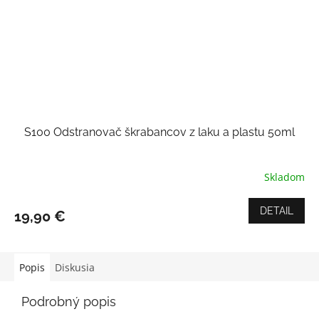
S100 Odstranovač škrabancov z laku a plastu 50ml
Skladom
Priemerné
hodnotenie
produktu
DETAIL
19,90 €
je
4,5
z
5
Popis
Diskusia
hviezdičiek.
Podrobný popis