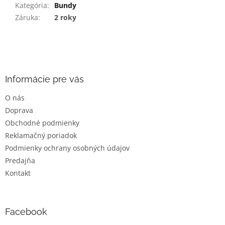
Kategória
:
Bundy
Záruka
:
2 roky
Z
á
p
ä
Informácie pre vás
t
O nás
i
Doprava
e
Obchodné podmienky
Reklamačný poriadok
Podmienky ochrany osobných údajov
Predajňa
Kontakt
Facebook