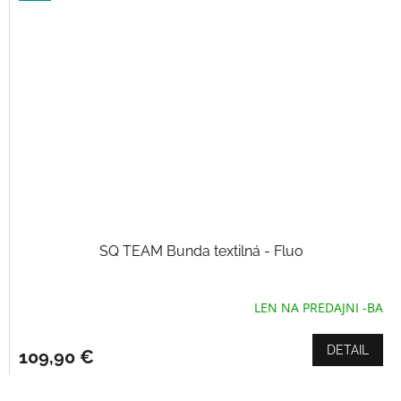
hviezdičiek.
SQ TEAM Bunda textilná - Fluo
LEN NA PREDAJNI -BA
Priemerné
hodnotenie
produktu
DETAIL
109,90 €
je
5,0
z