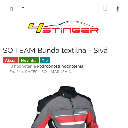
Prejsť
NÁKU
na
obsah
KOŠÍK
SQ TEAM Bunda textilna - Sivá
Akcia
Novinka
Tip
Priemerné
3 hodnotenia
Podrobnosti hodnotenia
hodnotenie
Značka:
RACER - SQ - MARUSHIN
produktu
je
4,3
z
5
hviezdičiek.