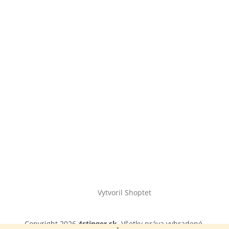
Vytvoril Shoptet
Copyright 2026
4stinger.sk
. Všetky práva vyhradené.