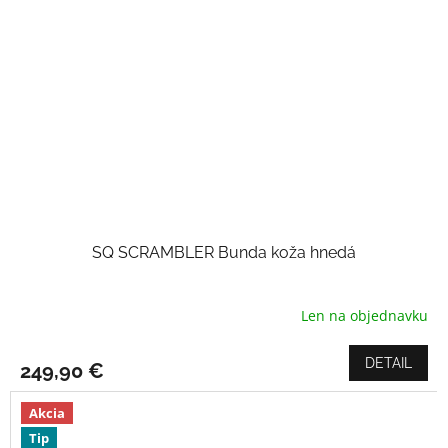
SQ SCRAMBLER Bunda koža hnedá
Len na objednavku
Priemerné
hodnotenie
produktu
DETAIL
249,90 €
je
4,0
z
Akcia
5
Tip