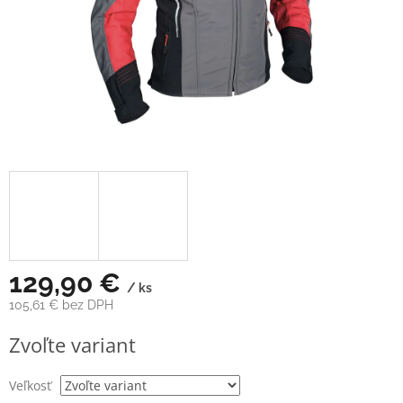
129,90 €
/ ks
105,61 € bez DPH
Jednotková
Zvoľte variant
cena:
Veľkosť