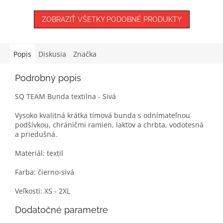
5
hviezdičiek.
ZOBRAZIŤ VŠETKY PODOBNÉ PRODUKTY
Popis
Diskusia
Značka
Podrobný popis
SQ TEAM Bunda textilna - Sivá
‎Vysoko kvalitná krátka tímová bunda s odnímateľnou
podšívkou, chráničmi ramien, lakťov a chrbta, vodotesná
a priedušná.‎
‎Materiál: textil‎
‎Farba: čierno-sivá
‎Veľkosti: XS - 2XL‎
Dodatočné parametre