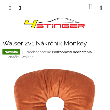
Prejsť
NÁKU
na
obsah
KOŠÍK
Walser 2v1 Nákrčník Monkey
Priemerné
Neohodnotené
Podrobnosti hodnotenia
Novinka
hodnotenie
Značka:
Walser
produktu
je
0,0
z
5
hviezdičiek.