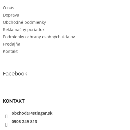
t
O nás
i
Doprava
e
Obchodné podmienky
Reklamačný poriadok
Podmienky ochrany osobných údajov
Predajňa
Kontakt
Facebook
KONTAKT
obchod@4stinger.sk
0905
249
813