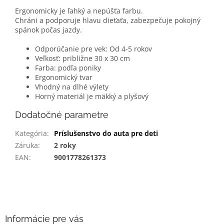
Ergonomicky je ľahký a nepúšťa farbu.
Chráni a podporuje hlavu dieťaťa, zabezpečuje pokojný
spánok počas jazdy.
Odporúčanie pre vek: Od 4-5 rokov
Veľkosť: približne 30 x 30 cm
Farba: podľa poniky
Ergonomický tvar
Vhodný na dlhé výlety
Horný materiál je mäkký a plyšový
Dodatočné parametre
Kategória
:
Príslušenstvo do auta pre deti
Záruka
:
2 roky
EAN
:
9001778261373
Z
á
p
ä
Informácie pre vás