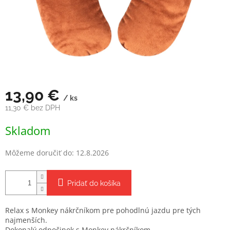
13,90 €
/ ks
11,30 € bez DPH
Jednotková
Skladom
cena:
Môžeme doručiť do:
12.8.2026
Pridať do košíka
Relax s Monkey nákrčníkom pre pohodlnú jazdu pre tých
najmenších.
Dokonalý odpočinok s Monkey nákrčníkom