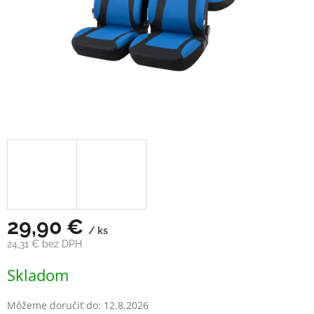
29,90 €
/ ks
24,31 € bez DPH
Jednotková
Skladom
cena:
Môžeme doručiť do:
12.8.2026