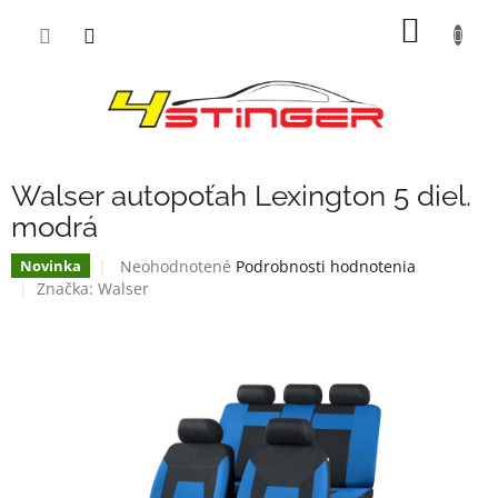
Prejsť
NÁKU
na
obsah
KOŠÍK
Walser autopoťah Lexington 5 diel.
modrá
Priemerné
Neohodnotené
Podrobnosti hodnotenia
Novinka
hodnotenie
Značka:
Walser
produktu
je
0,0
z
5
hviezdičiek.