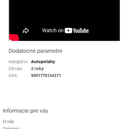
Dodatočné parametre
Kategória
:
Autopoťahy
Záruka
:
2 roky
EAN
:
9001778134271
Z
á
p
ä
Informácie pre vás
t
O nás
i
Doprava