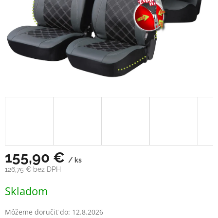
155,90 €
/ ks
126,75 € bez DPH
Jednotková
Skladom
cena:
Môžeme doručiť do:
12.8.2026