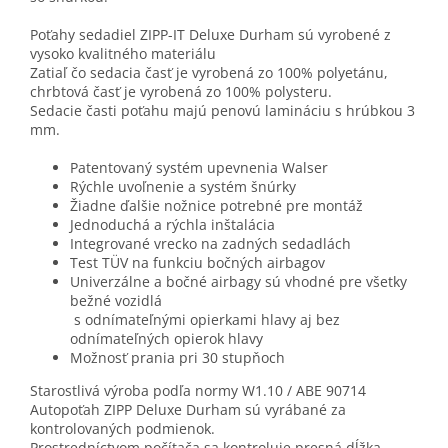
Poťahy sedadiel ZIPP-IT Deluxe Durham sú vyrobené z
vysoko kvalitného materiálu
Zatiaľ čo sedacia časť je vyrobená zo 100% polyetánu,
chrbtová časť je vyrobená zo 100% polysteru.
Sedacie časti poťahu majú penovú lamináciu s hrúbkou 3
mm.
Patentovaný systém upevnenia Walser
Rýchle uvoľnenie a systém šnúrky
Žiadne ďalšie nožnice potrebné pre montáž
Jednoduchá a rýchla inštalácia
Integrované vrecko na zadných sedadlách
Test TÜV na funkciu bočných airbagov
Univerzálne a bočné airbagy sú vhodné pre všetky
bežné vozidlá
s odnímateľnými opierkami hlavy aj bez
odnímateľných opierok hlavy
Možnosť prania pri 30 stupňoch
Starostlivá výroba podľa normy W1.10 / ABE 90714
Autopoťah ZIPP Deluxe Durham sú vyrábané za
kontrolovaných podmienok.
Prostredníctvom počítača sa kontroluje presná dĺžka