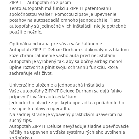
ZIPP-IT - Autopoťah so zipsom
Tento autopoťah má funkciu ZIPP-IT patentovanú
spoločnosťou Walser. Pomocou zipsov je upevnenie
poťahov na autosedadlá omnoho jednoduchšie. Tieto
autopoťahy sú jedinečné v ich inštalácii, nie je potrebné
použitie nožníc.
Optimálna ochrana pre vás a vaše čalúnenie
Autopoťah ZIPP-IT Deluxe Durham s dokonalým vzhľadom
kože chráni čalúnenie vášho auta pred nečistotami.
Autopoťah je vyrobený tak, aby sa bočný airbag mohol
úplne roztvoriť a plniť svoju ochrannú funkciu, ktorá
zachraňuje váš život.
Univerzálne uloženie a jednoduchá inštalácia
Vaše autopoťahy ZIPP-IT Deluxe Durham sa dajú ľahko
pripevniť k vašim autosedačkám.
Jednoducho otvorte zips krytu operadla a potiahnite ho
cez opierku hlavy a operadlo.
Na zadnej strane je vybavený praktickým uzáverom na
suchý zips.
Autopoťah ZIPP IT Deluxe nevyžaduje žiadne upevňovacie
háčiky na upevnenie vďaka systému rýchleho uvoľnenia
so šnúrkou.