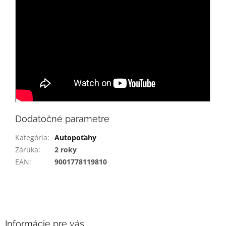
Dodatočné parametre
Kategória
:
Autopoťahy
Záruka
:
2 roky
EAN
:
9001778119810
Z
á
p
ä
Informácie pre vás