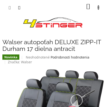
Prejsť
NÁKU
na
obsah
KOŠÍK
Walser autopoťah DELUXE ZIPP-IT
Durham 17 dielna antracit
Priemerné
Neohodnotené
Podrobnosti hodnotenia
Novinka
hodnotenie
Značka:
Walser
produktu
je
0,0
z
5
hviezdičiek.