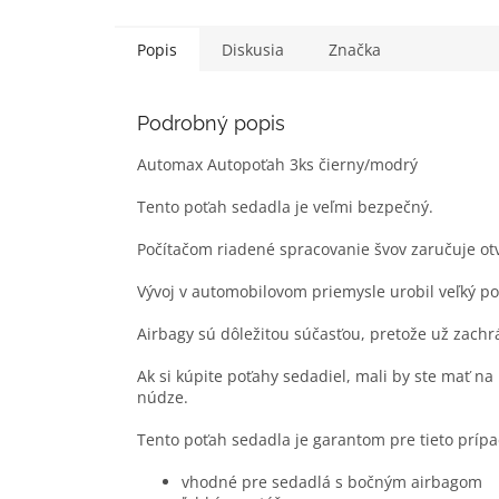
5
hviezdičiek.
Popis
Diskusia
Značka
Podrobný popis
Automax Autopoťah 3ks čierny/modrý
Tento poťah sedadla je veľmi bezpečný.
Počítačom riadené spracovanie švov zaručuje o
Vývoj v automobilovom priemysle urobil veľký po
Airbagy sú dôležitou súčasťou, pretože už zachr
Ak si kúpite poťahy sedadiel, mali by ste mať na
núdze.
Tento poťah sedadla je garantom pre tieto prípa
vhodné pre sedadlá s bočným airbagom