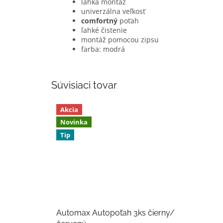
ľahká montáž
univerzálna veľkosť
comfortný
poťah
ľahké čistenie
montáž pomocou zipsu
farba: modrá
Súvisiaci tovar
Akcia
Novinka
Tip
Automax Autopoťah 3ks čierny/