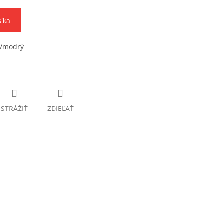
šíka
y/modrý
STRÁŽIŤ
ZDIEĽAŤ