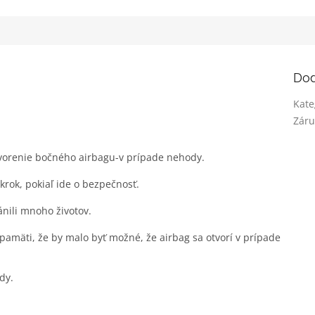
5
hviezdičiek.
Dod
Kate
Záru
tvorenie bočného airbagu-v prípade nehody.
krok, pokiaľ ide o bezpečnosť.
ánili mnoho životov.
 pamäti, že by malo byť možné, že airbag sa otvorí v prípade
dy.