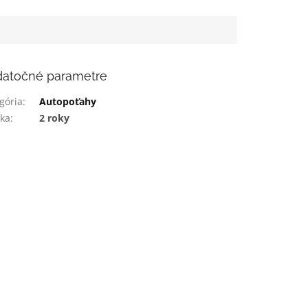
atočné parametre
gória
:
Autopoťahy
ka
:
2 roky