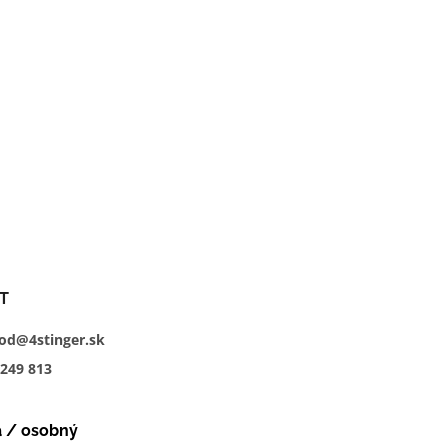
T
od@4stinger.sk
249
813
a / osobný