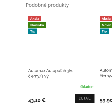
Akcia
Akcia
Novinka
Novin
Tip
Tip
Autom
Automax Autopoťah 3ks
čierny
čierny/sivý
Skladom
Priemerné
hodnotenie
produktu
DETAIL
59,9
43,10 €
je
4,0
z