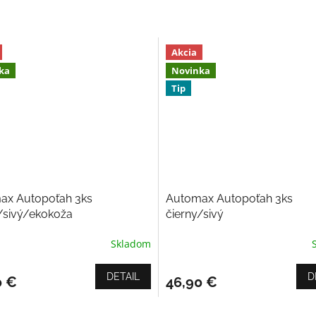
Akcia
ka
Novinka
Tip
ax Autopoťah 3ks
Automax Autopoťah 3ks
/sivý/ekokoža
čierny/sivý
Skladom
Priemerné
hodnotenie
produktu
DETAIL
D
0 €
46,90 €
je
5,0
z