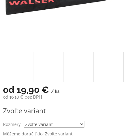
od
19,90 €
/ ks
od
16,18 €
bez DPH
Jednotková
Zvoľte variant
cena:
Rozmery
Môžeme doručiť do:
Zvoľte variant