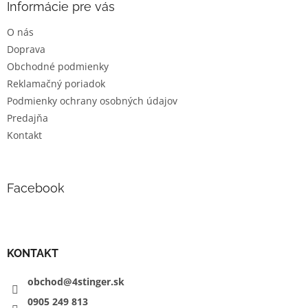
ä
Informácie pre vás
t
O nás
i
Doprava
e
Obchodné podmienky
Reklamačný poriadok
Podmienky ochrany osobných údajov
Predajňa
Kontakt
Facebook
KONTAKT
obchod@4stinger.sk
0905
249
813