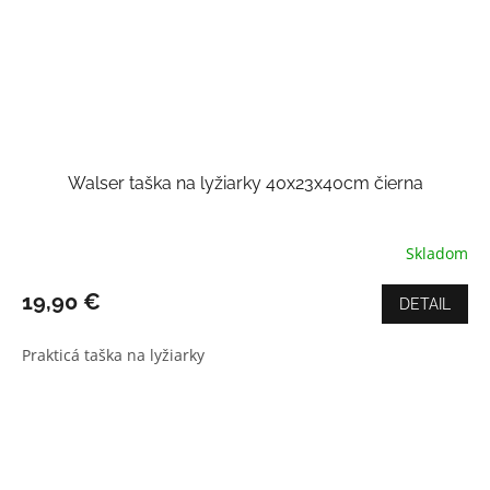
Walser taška na lyžiarky 40x23x40cm čierna
Skladom
Priemerné
hodnotenie
produktu
19,90 €
DETAIL
je
5,0
Prakticá taška na lyžiarky
z
5
hviezdičiek.
Z
á
p