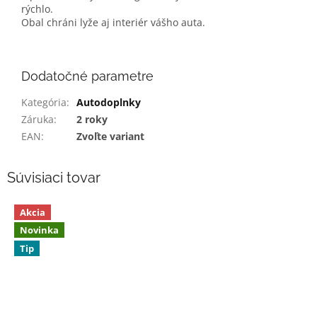
rýchlo.
Obal chráni lyže aj interiér vášho auta.
Dodatočné parametre
Kategória
:
Autodoplnky
Záruka
:
2 roky
EAN
:
Zvoľte variant
Súvisiaci tovar
Akcia
Novinka
Tip