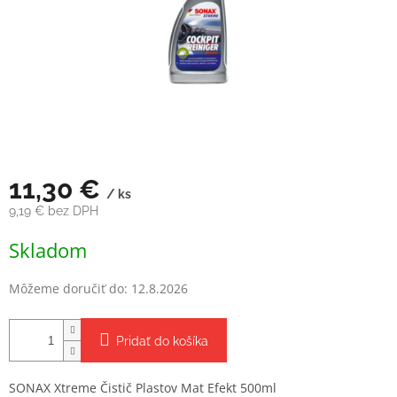
11,30 €
/ ks
9,19 € bez DPH
Jednotková
Skladom
cena:
Môžeme doručiť do:
12.8.2026
Pridať do košíka
SONAX Xtreme Čistič Plastov Mat Efekt 500ml