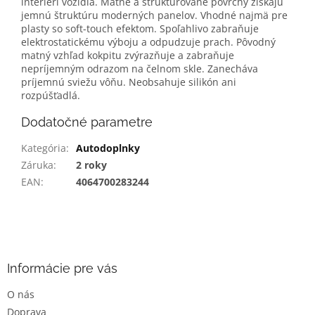
interiéri vozidla. Matné a štruktúrované povrchy získajú
jemnú štruktúru moderných panelov. Vhodné najmä pre
plasty so soft-touch efektom. Spoľahlivo zabraňuje
elektrostatickému výboju a odpudzuje prach. Pôvodný
matný vzhľad kokpitu zvýrazňuje a zabraňuje
nepríjemným odrazom na čelnom skle. Zanecháva
príjemnú sviežu vôňu. Neobsahuje silikón ani
rozpúšťadlá.
Dodatočné parametre
Kategória
:
Autodoplnky
Záruka
:
2 roky
EAN
:
4064700283244
Z
á
p
ä
Informácie pre vás
t
O nás
i
Doprava
e