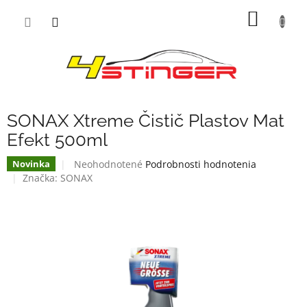
Prejsť
NÁKU
na
obsah
KOŠÍK
SONAX Xtreme Čistič Plastov Mat
Efekt 500ml
Priemerné
Neohodnotené
Podrobnosti hodnotenia
Novinka
hodnotenie
Značka:
SONAX
produktu
je
0,0
z
5
hviezdičiek.