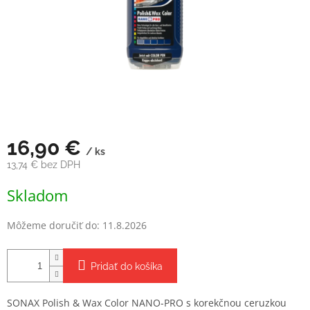
16,90 €
/ ks
13,74 € bez DPH
Jednotková
Skladom
cena:
Môžeme doručiť do:
11.8.2026
Pridať do košíka
SONAX Polish & Wax Color NANO-PRO s korekčnou ceruzkou