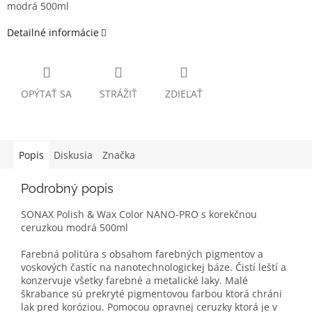
modrá 500ml
Detailné informácie
OPÝTAŤ SA
STRÁŽIŤ
ZDIEĽAŤ
Popis
Diskusia
Značka
Podrobný popis
SONAX Polish & Wax Color NANO-PRO s korekčnou
ceruzkou modrá 500ml
Farebná politúra s obsahom farebných pigmentov a
voskových častíc na nanotechnologickej báze. Čistí leští a
konzervuje všetky farebné a metalické laky. Malé
škrabance sú prekryté pigmentovou farbou ktorá chráni
lak pred koróziou. Pomocou opravnej ceruzky ktorá je v