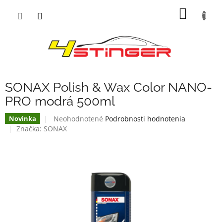
Prejsť
NÁKU
na
obsah
KOŠÍK
SONAX Polish & Wax Color NANO-
PRO modrá 500ml
Priemerné
Neohodnotené
Podrobnosti hodnotenia
Novinka
hodnotenie
Značka:
SONAX
produktu
je
0,0
z
5
hviezdičiek.