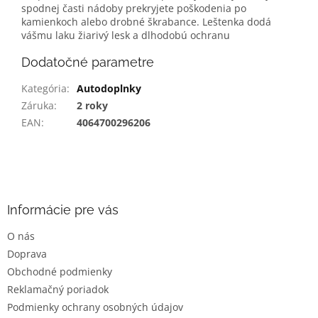
spodnej časti nádoby prekryjete poškodenia po
kamienkoch alebo drobné škrabance. Leštenka dodá
vášmu laku žiarivý lesk a dlhodobú ochranu
Dodatočné parametre
Kategória
:
Autodoplnky
Záruka
:
2 roky
EAN
:
4064700296206
Z
á
p
ä
Informácie pre vás
t
O nás
i
Doprava
e
Obchodné podmienky
Reklamačný poriadok
Podmienky ochrany osobných údajov