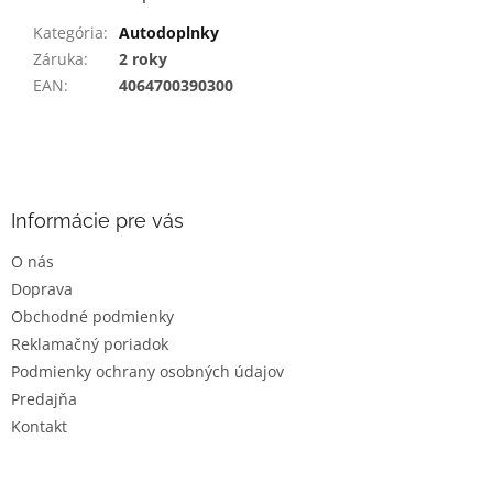
Kategória
:
Autodoplnky
Záruka
:
2 roky
EAN
:
4064700390300
Z
á
p
ä
Informácie pre vás
t
O nás
i
Doprava
e
Obchodné podmienky
Reklamačný poriadok
Podmienky ochrany osobných údajov
Predajňa
Kontakt