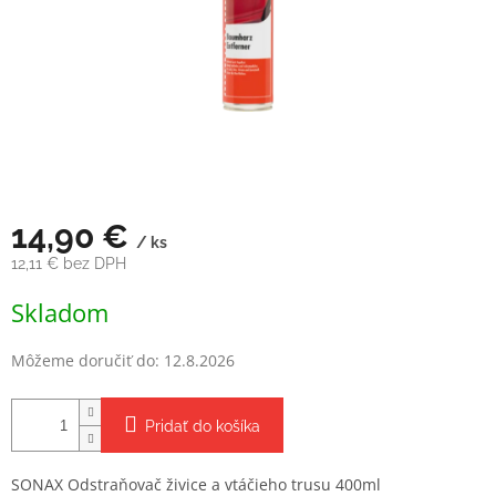
14,90 €
/ ks
12,11 € bez DPH
Jednotková
Skladom
cena:
Môžeme doručiť do:
12.8.2026
Pridať do košíka
SONAX Odstraňovač živice a vtáčieho trusu 400ml