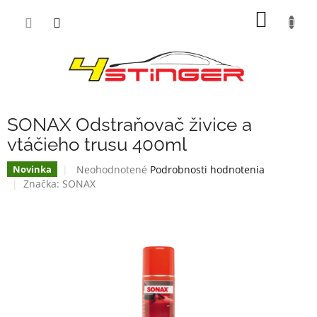
Prejsť
NÁKU
na
obsah
KOŠÍK
SONAX Odstraňovač živice a
vtáčieho trusu 400ml
Priemerné
Neohodnotené
Podrobnosti hodnotenia
Novinka
hodnotenie
Značka:
SONAX
produktu
je
0,0
z
5
hviezdičiek.