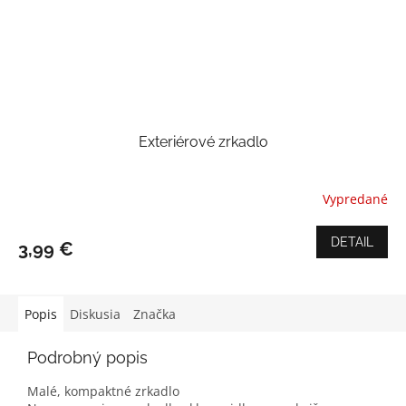
Exteriérové zrkadlo
Vypredané
Priemerné
hodnotenie
produktu
DETAIL
3,99 €
je
5,0
z
5
Popis
Diskusia
Značka
hviezdičiek.
Podrobný popis
Malé, kompaktné zrkadlo