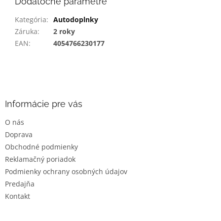
Dodatočné parametre
Kategória
:
Autodoplnky
Záruka
:
2 roky
EAN
:
4054766230177
Z
á
p
ä
Informácie pre vás
t
O nás
i
Doprava
e
Obchodné podmienky
Reklamačný poriadok
Podmienky ochrany osobných údajov
Predajňa
Kontakt