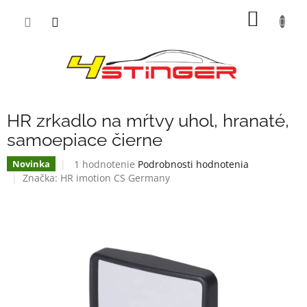
Prejsť
NÁKU
na
obsah
KOŠÍK
HR zrkadlo na mŕtvy uhol, hranaté,
samoepiace čierne
Priemerné
1 hodnotenie
Podrobnosti hodnotenia
Novinka
hodnotenie
Značka:
HR imotion CS Germany
produktu
je
5,0
z
5
hviezdičiek.