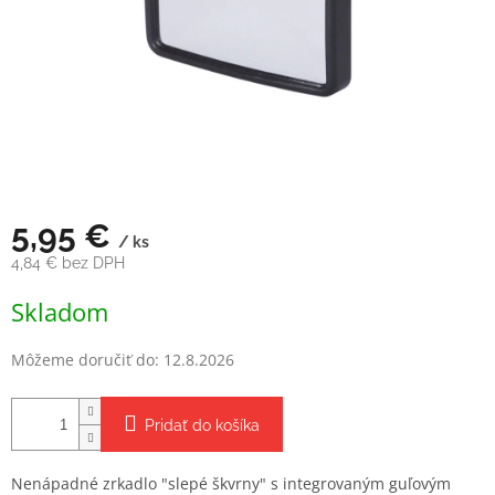
5,95 €
/ ks
4,84 € bez DPH
Jednotková
Skladom
cena:
Môžeme doručiť do:
12.8.2026
Pridať do košíka
Nenápadné zrkadlo "slepé škvrny" s integrovaným guľovým