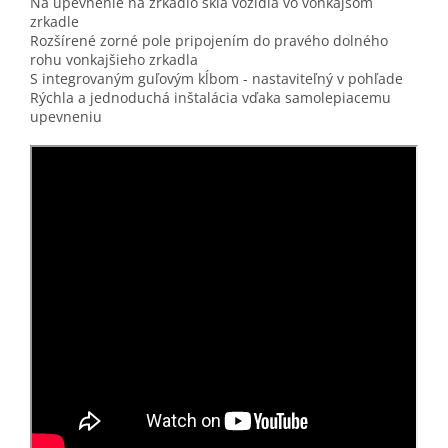
Na upevnenie na zrkadlo skla vozidla vo vonkajšom
zrkadle
Rozšírené zorné pole pripojením do pravého dolného
rohu vonkajšieho zrkadla
S integrovaným guľovým kĺbom - nastaviteľný v pohľade
Rýchla a jednoduchá inštalácia vďaka samolepiacemu
upevneniu