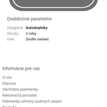
Dodatočné parametre
Kategória
:
Autodoplnky
Záruka
:
2 roky
EAN
:
Zvoľte variant
Z
á
p
ä
Informácie pre vás
t
O nás
i
Doprava
e
Obchodné podmienky
Reklamačný poriadok
Podmienky ochrany osobných údajov