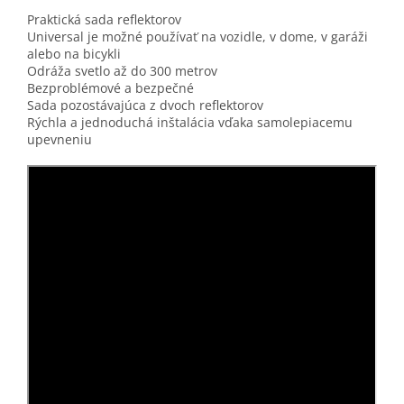
Praktická sada reflektorov
Universal je možné používať na vozidle, v dome, v garáži
alebo na bicykli
Odráža svetlo až do 300 metrov
Bezproblémové a bezpečné
Sada pozostávajúca z dvoch reflektorov
Rýchla a jednoduchá inštalácia vďaka samolepiacemu
upevneniu