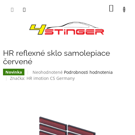
Prejsť
NÁKU
na
obsah
KOŠÍK
HR reflexné sklo samolepiace
červené
Priemerné
Neohodnotené
Podrobnosti hodnotenia
Novinka
hodnotenie
Značka:
HR imotion CS Germany
produktu
je
0,0
z
5
hviezdičiek.