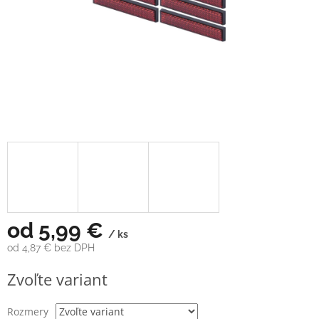
od
5,99 €
/ ks
od
4,87 €
bez DPH
Jednotková
Zvoľte variant
cena:
Rozmery