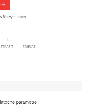
šíka
a s filcovým dnom
STRÁŽIŤ
ZDIEĽAŤ
atočné parametre