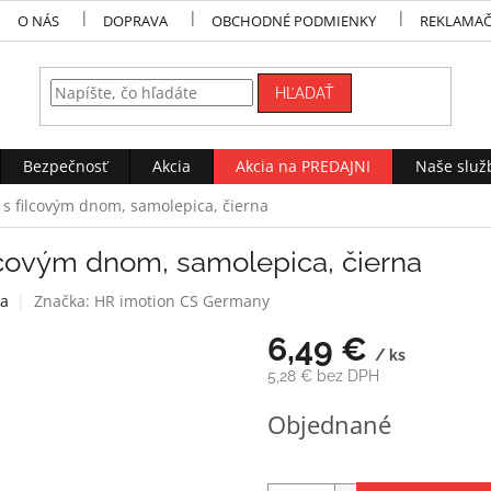
O NÁS
DOPRAVA
OBCHODNÉ PODMIENKY
REKLAMAČ
HĽADAŤ
Bezpečnosť
Akcia
Akcia na PREDAJNI
Naše služ
s filcovým dnom, samolepica, čierna
lcovým dnom, samolepica, čierna
ia
Značka:
HR imotion CS Germany
6,49 €
/ ks
5,28 € bez DPH
Jednotková
Objednané
cena: