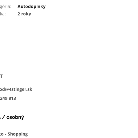
gória
:
Autodoplnky
ka
:
2 roky
T
od@4stinger.sk
249
813
a / osobný
ko - Shopping