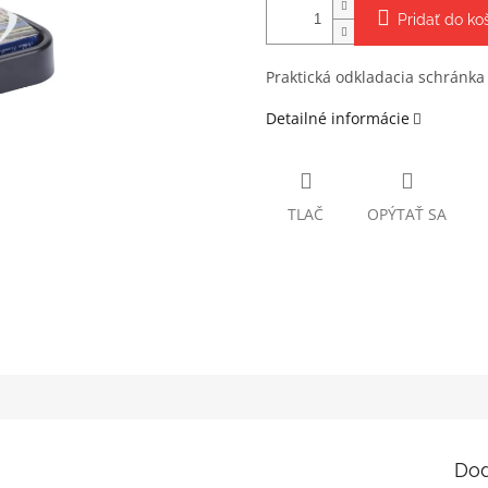
Pridať do ko
Praktická odkladacia schránk
Detailné informácie
TLAČ
OPÝTAŤ SA
Dod