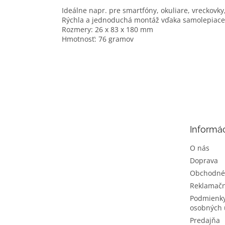
Ideálne napr. pre smartfóny, okuliare, vreckovky
Rýchla a jednoduchá montáž vďaka samolepiac
Rozmery: 26 x 83 x 180 mm
Hmotnosť: 76 gramov
Z
á
p
ä
t
Informác
i
e
O nás
Doprava
Obchodné
Reklamačn
Podmienky
osobných 
Predajňa