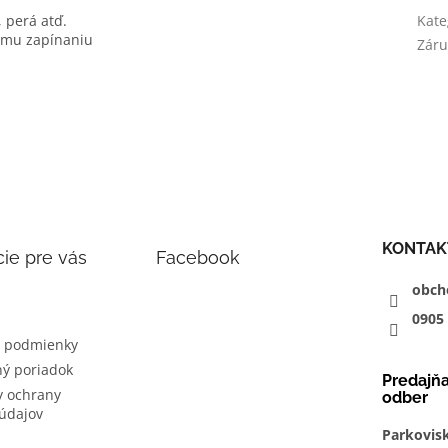
, perá atď.
Kate
emu zapínaniu
Záru
KONTAK
ie pre vás
Facebook
obch
0905
 podmienky
ý poriadok
Predajň
 ochrany
odber
údajov
Parkovis