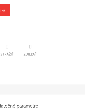
šíka
STRÁŽIŤ
ZDIEĽAŤ
atočné parametre