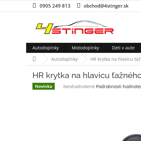
Prejsť
0905 249 813
obchod@4stinger.sk
na
obsah
Autodoplnky
Motodoplnky
Deti v aute
Domov
Autodoplnky
HR krytka na hlavicu ťa
HR krytka na hlavicu ťažného
Priemerné
Neohodnotené
Podrobnosti hodnote
Novinka
hodnotenie
produktu
je
0,0
z
5
hviezdičiek.