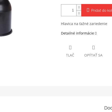
Pridať do ko
Hlavica na ťažné zariedenie
Detailné informácie
TLAČ
OPÝTAŤ SA
Dod