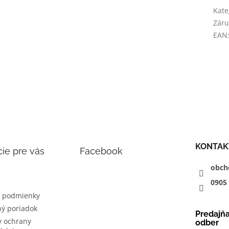
Kate
Záru
EAN
KONTAK
ie pre vás
Facebook
obch
0905
 podmienky
ý poriadok
Predajň
 ochrany
odber