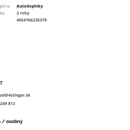
gória
:
Autodoplnky
ka
:
2 roky
:
4054766235370
T
od@4stinger.sk
249
813
a / osobný