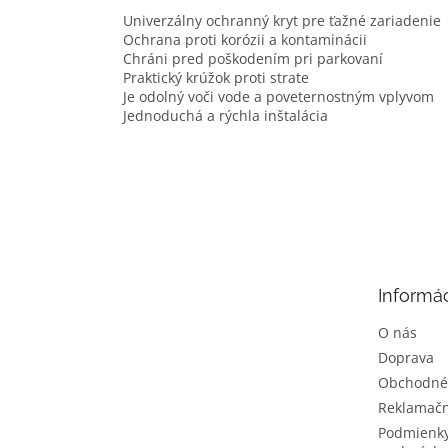
Univerzálny ochranný kryt pre ťažné zariadenie
Ochrana proti korózii a kontaminácii
Chráni pred poškodením pri parkovaní
Praktický krúžok proti strate
Je odolný voči vode a poveternostným vplyvom
Jednoduchá a rýchla inštalácia
Z
á
p
ä
t
Informác
i
e
O nás
Doprava
Obchodné
Reklamačn
Podmienky