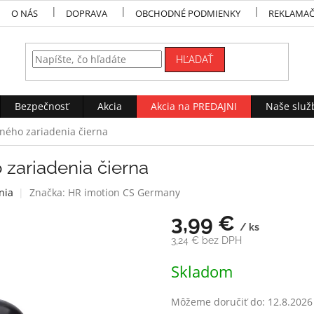
O NÁS
DOPRAVA
OBCHODNÉ PODMIENKY
REKLAMAČ
HĽADAŤ
Bezpečnosť
Akcia
Akcia na PREDAJNI
Naše služ
žného zariadenia čierna
 zariadenia čierna
nia
Značka:
HR imotion CS Germany
3,99 €
/ ks
3,24 € bez DPH
Jednotková
Skladom
cena:
Môžeme doručiť do:
12.8.2026