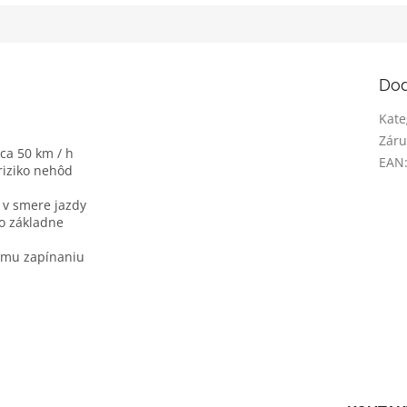
Dod
Kate
Záru
ca 50 km / h
EAN
 riziko nehôd
v v smere jazdy
o základne
emu zapínaniu