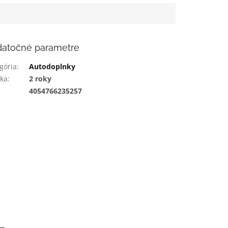
atočné parametre
gória
:
Autodoplnky
ka
:
2 roky
:
4054766235257