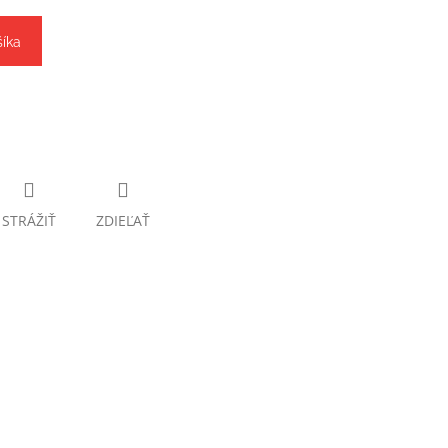
šíka
STRÁŽIŤ
ZDIEĽAŤ