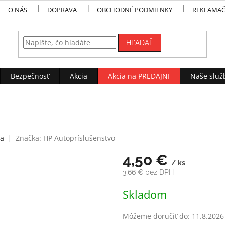
O NÁS
DOPRAVA
OBCHODNÉ PODMIENKY
REKLAMAČ
HĽADAŤ
Bezpečnosť
Akcia
Akcia na PREDAJNI
Naše služ
ia
Značka:
HP Autopríslušenstvo
4,50 €
/ ks
3,66 € bez DPH
Jednotková
Skladom
cena:
Môžeme doručiť do:
11.8.2026