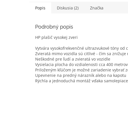
Popis
Diskusia (2)
Značka
Podrobný popis
HP plašič vysokej zveri
Vytvára vysokofrekvenčné ultrazvukové tóny od c
Zvieratá mimo vozidla sú citlivé - čím sa znižuje
Neškodné pre ľudí a zvieratá vo vozidle
Vysielacia plocha do vzdialenosti cca 400 metro
Priloženým kľúčom je možné zariadenie vybrať z
Upevnenie na predný nárazník alebo na kapotu
Rýchla a jednoduchá montáž vďaka samolepiac
Z
á
p
ä
t