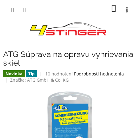
Prejsť
NÁKU
na
obsah
KOŠÍK
ATG Súprava na opravu vyhrievania
skiel
Priemerné
10 hodnotení
Podrobnosti hodnotenia
Novinka
Tip
hodnotenie
Značka:
ATG GmbH & Co. KG
produktu
je
3,6
z
5
hviezdičiek.