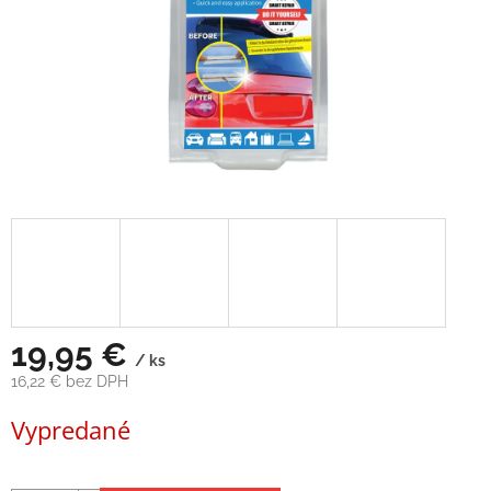
19,95 €
/ ks
16,22 € bez DPH
Jednotková
Vypredané
cena: