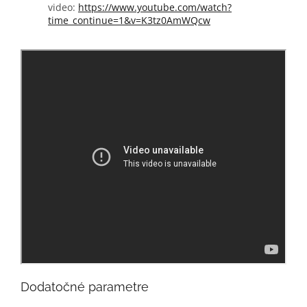
video:
https://www.youtube.com/watch?
time_continue=1&v=K3tz0AmWQcw
Dodatočné parametre