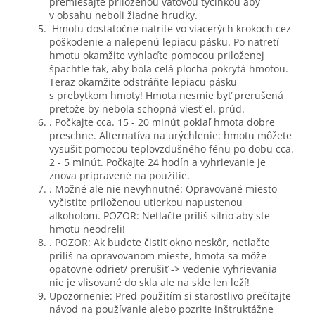
premiešajte priloženou vatovou tyčinkou aby
v obsahu neboli žiadne hrudky.
Hmotu dostatočne natrite vo viacerých krokoch cez
poškodenie a nalepenú lepiacu pásku. Po natretí
hmotu okamžite vyhlaďte pomocou priloženej
špachtle tak, aby bola celá plocha pokrytá hmotou.
Teraz okamžite odstráňte lepiacu pásku
s prebytkom hmoty! Hmota nesmie byť prerušená
pretože by nebola schopná viesť el. prúd.
. Počkajte cca. 15 - 20 minút pokiaľ hmota dobre
preschne. Alternatíva na urýchlenie: hmotu môžete
vysušiť pomocou teplovzdušného fénu po dobu cca.
2 - 5 minút. Počkajte 24 hodín a vyhrievanie je
znova pripravené na použitie.
. Možné ale nie nevyhnutné: Opravované miesto
vyčistite priloženou utierkou napustenou
alkoholom. POZOR: Netlačte príliš silno aby ste
hmotu neodreli!
. POZOR: Ak budete čistiť okno neskôr, netlačte
príliš na opravovanom mieste, hmota sa môže
opätovne odrieť/ prerušiť -> vedenie vyhrievania
nie je vlisované do skla ale na skle len leží!
Upozornenie: Pred použitím si starostlivo prečítajte
návod na používanie alebo pozrite inštruktážne