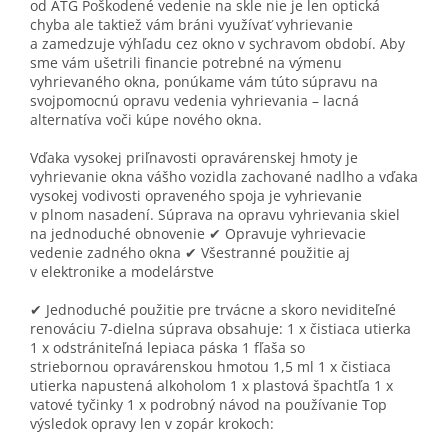
od ATG Poškodené vedenie na skle nie je len optická
chyba ale taktiež vám bráni využívať vyhrievanie
a zamedzuje výhľadu cez okno v sychravom období. Aby
sme vám ušetrili financie potrebné na výmenu
vyhrievaného okna, ponúkame vám túto súpravu na
svojpomocnú opravu vedenia vyhrievania – lacná
alternatíva voči kúpe nového okna.
Vďaka vysokej priľnavosti opravárenskej hmoty je
vyhrievanie okna vášho vozidla zachované nadlho a vďaka
vysokej vodivosti opraveného spoja je vyhrievanie
v plnom nasadení. Súprava na opravu vyhrievania skiel
na jednoduché obnovenie ✔ Opravuje vyhrievacie
vedenie zadného okna ✔ Všestranné použitie aj
v elektronike a modelárstve
✔ Jednoduché použitie pre trvácne a skoro neviditeľné
renováciu 7-dielna súprava obsahuje: 1 x čistiaca utierka
1 x odstrániteľná lepiaca páska 1 fľaša so
striebornou opravárenskou hmotou 1,5 ml 1 x čistiaca
utierka napustená alkoholom 1 x plastová špachtľa 1 x
vatové tyčinky 1 x podrobný návod na používanie Top
výsledok opravy len v zopár krokoch: