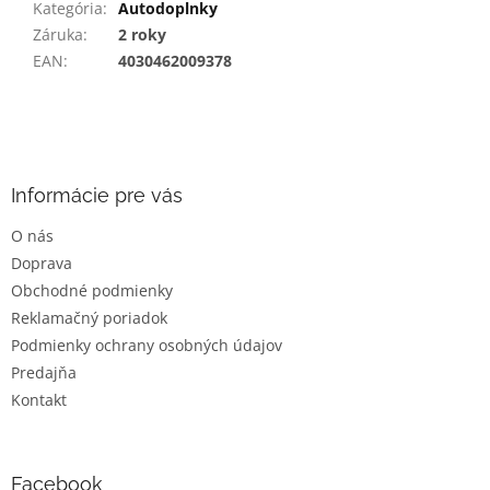
Kategória
:
Autodoplnky
Záruka
:
2 roky
EAN
:
4030462009378
Z
á
p
ä
Informácie pre vás
t
O nás
i
Doprava
e
Obchodné podmienky
Reklamačný poriadok
Podmienky ochrany osobných údajov
Predajňa
Kontakt
Facebook