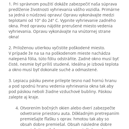
1. Pri správnom použití dokáže zabezpečiť naša súprava
predlženie životnosti vyhrievania vášho vozidla. Primárne
sa jedná o núdzovú opravu! Opravu vykonávajte medzi
teplotami od 10° do 24° C. Vypnite vyhrievanie zadného
okna. Pred opravou nájdite prerušené miesto vedenia
vyhrievania. Opravu vykonávajte na vnútornej strane
okna!
2. Priloženou utierkou vyčistite poškodené miesto.
V prípade že na sa na poškodenom mieste nachádza
nalepená fólia, túto fóliu odstráňte. Zadné okno musí byť
čisté, nesmie byť príliš studené, Ideálna je izbová teplota
a okno musí byť dokonale suché a odmastené.
3. Lepiacu pásku pevne prilepte tesno nad hornú hranu
a pod spodnú hranu vedenia vyhrievania okna tak aby
pod páskou neboli žiadne vzduchové bubliny. Páskou
zalepte aj kraje.
Otvorením bočných okien alebo dverí zabezpečte
odvetranie priestoru auta. Dôkladným pretrepaním
premiešajte fľašku s oprav. hmotou tak aby so
obsah dobre premiešal. Obsah následne dobre