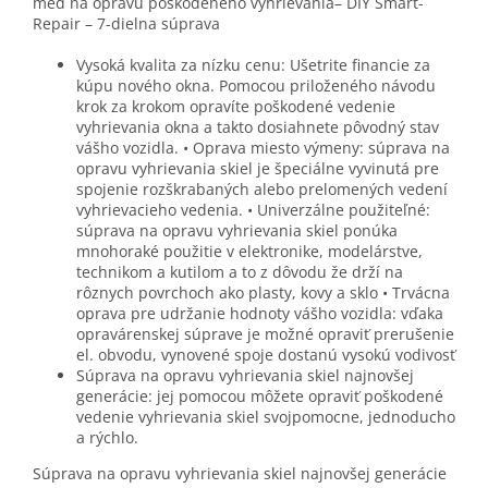
meď na opravu poškodeného vyhrievania– DIY Smart-
Repair – 7-dielna súprava
Vysoká kvalita za nízku cenu: Ušetrite financie za
kúpu nového okna. Pomocou priloženého návodu
krok za krokom opravíte poškodené vedenie
vyhrievania okna a takto dosiahnete pôvodný stav
vášho vozidla. • Oprava miesto výmeny: súprava na
opravu vyhrievania skiel je špeciálne vyvinutá pre
spojenie rozškrabaných alebo prelomených vedení
vyhrievacieho vedenia. • Univerzálne použiteľné:
súprava na opravu vyhrievania skiel ponúka
mnohoraké použitie v elektronike, modelárstve,
technikom a kutilom a to z dôvodu že drží na
rôznych povrchoch ako plasty, kovy a sklo • Trvácna
oprava pre udržanie hodnoty vášho vozidla: vďaka
opravárenskej súprave je možné opraviť prerušenie
el. obvodu, vynovené spoje dostanú vysokú vodivosť
Súprava na opravu vyhrievania skiel najnovšej
generácie: jej pomocou môžete opraviť poškodené
vedenie vyhrievania skiel svojpomocne, jednoducho
a rýchlo.
Súprava na opravu vyhrievania skiel najnovšej generácie