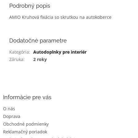
Podrobný popis
AMIO Kruhová fixácia so skrutkou na autokoberce
Dodatočné parametre
Kategória
:
Autodoplnky pre interiér
Záruka
:
2 roky
Z
á
p
ä
Informácie pre vás
t
O nás
i
Doprava
e
Obchodné podmienky
Reklamačný poriadok