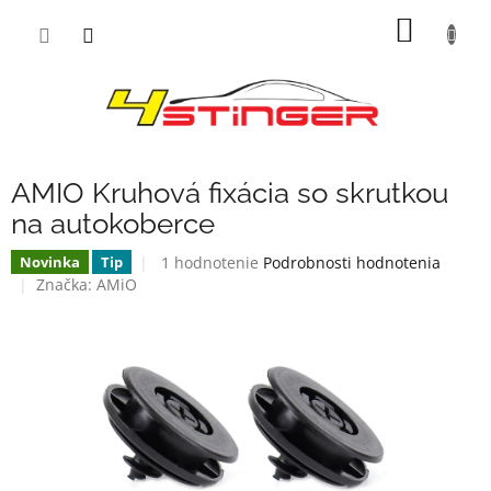
Prejsť
NÁKU
na
obsah
KOŠÍK
AMIO Kruhová fixácia so skrutkou
na autokoberce
Priemerné
1 hodnotenie
Podrobnosti hodnotenia
Novinka
Tip
hodnotenie
Značka:
AMiO
produktu
je
5,0
z
5
hviezdičiek.