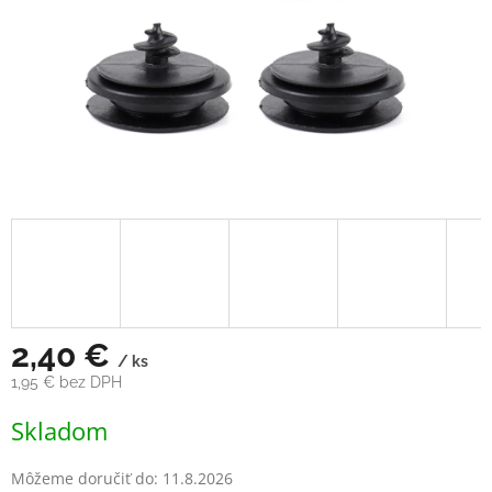
2,40 €
/ ks
1,95 € bez DPH
Jednotková
Skladom
cena:
Môžeme doručiť do:
11.8.2026