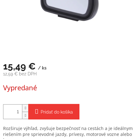
15,49 €
/ ks
12,59 € bez DPH
Jednotková
Vypredané
cena:
Pridať do košíka
Rozširuje výhľad, zvyšuje bezpečnosť na cestách a je ideálnym
riešením pre sprievodné jazdy, prívesy, motorové vozne alebo