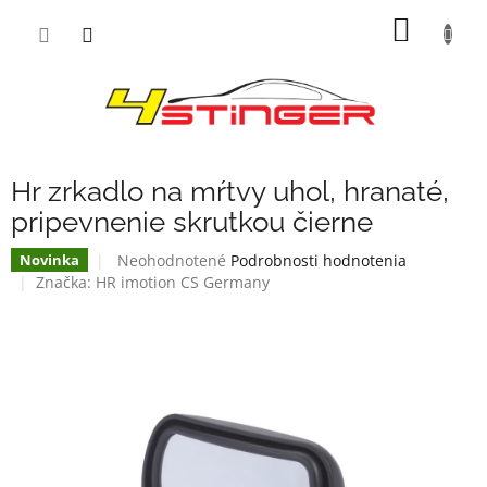
Prejsť
NÁKU
na
obsah
KOŠÍK
Hr zrkadlo na mŕtvy uhol, hranaté,
pripevnenie skrutkou čierne
Priemerné
Neohodnotené
Podrobnosti hodnotenia
Novinka
hodnotenie
Značka:
HR imotion CS Germany
produktu
je
0,0
z
5
hviezdičiek.