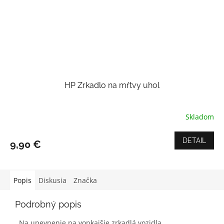
HP Zrkadlo na mŕtvy uhol
Skladom
Priemerné
hodnotenie
produktu
DETAIL
9,90 €
je
4,0
z
5
Popis
Diskusia
Značka
hviezdičiek.
Podrobný popis
Na upevnenie na vonkajšie zrkadlá vozidla