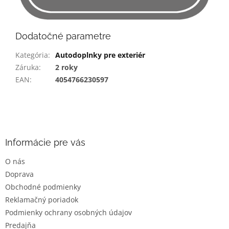
Dodatočné parametre
Kategória
:
Autodoplnky pre exteriér
Záruka
:
2 roky
EAN
:
4054766230597
Z
á
p
ä
Informácie pre vás
t
O nás
i
Doprava
e
Obchodné podmienky
Reklamačný poriadok
Podmienky ochrany osobných údajov
Predajňa