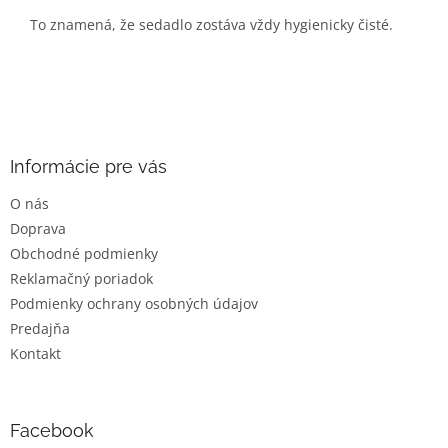
To znamená, že sedadlo zostáva vždy hygienicky čisté.
Z
á
p
ä
Informácie pre vás
t
O nás
i
Doprava
e
Obchodné podmienky
Reklamačný poriadok
Podmienky ochrany osobných údajov
Predajňa
Kontakt
Facebook