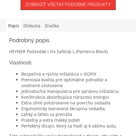
ZOBRAZIŤ VŠETKY PODOBNÉ PRODUKTY
Popis
Diskusia
Značka
Podrobný popis
HEYNER Podsedák i-Fix SafeUp L (Panterra Black)
Vlastnosti:
Bezpečná a rýchla inštalácia s ISOFIX
Prémiová kvalita pre optimálne pohodlie a
uvoľnené cestovanie
Jednoduchá manipulácia pre správnu inštaláciu
Konštrukcia absorbujúca nárazovú energiu
Extra silné polstrovanie na povrchu sedadla
Ergonomicky tvarovaná škrupina sedadla,
Ľahký a ľahko sa prenáša
Prateľný a extra mäkký poťah
Perfektný dizajn, ktorý sa hodí aj k vášmu autu.
Táto autosedačka spája bezpečnosť a dizajn, aby vám a