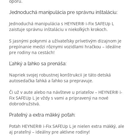
oporu.
Jednoduchá manipulácia pre správnu inštaláciu:
Jednoduchá manipulácia s HEYNER® i-Fix SAFEUp L
zaisťuje správnu inštaláciu v niekoľkých krokoch.
S jasnými pokynmi a užívateľsky prívetivým dizajnom je
prepínanie medzi rôznymi vozidlami hračkou – ideálne
pre rodiny na cestách!
Ľahký a ľahko sa prenáša:
Napriek svojej robustnej konštrukcii je táto detská
autosedačka ľahká a ľahko sa prepravuje.
Či už v aute alebo na návšteve u priateľov – HEYNER® i-
Fix SAFEUp L je vždy s vami a pripravený na nové
dobrodružstvá.
Prateľný a extra mäkký poťah:
Poťah HEYNER® i-Fix SAFEUp L je nielen extra mäkký, ale
aj prateľný – ideálny pre aktívne rodiny!