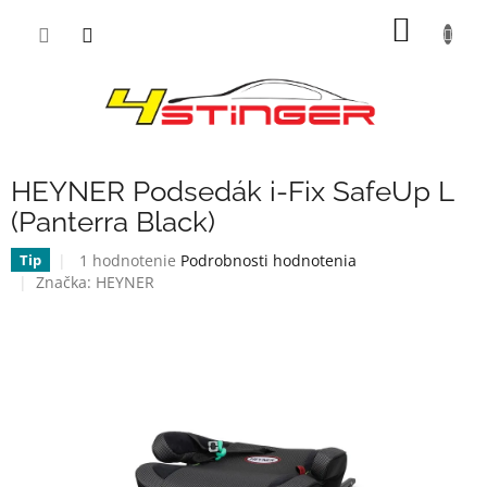
Prejsť
NÁKU
na
obsah
KOŠÍK
HEYNER Podsedák i-Fix SafeUp L
(Panterra Black)
Priemerné
1 hodnotenie
Podrobnosti hodnotenia
Tip
hodnotenie
Značka:
HEYNER
produktu
je
5,0
z
5
hviezdičiek.