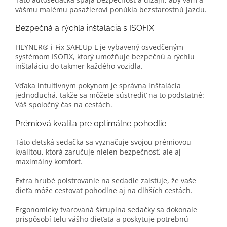
vášmu malému pasažierovi ponúkla bezstarostnú jazdu.
Bezpečná a rýchla inštalácia s ISOFIX:
HEYNER® i-Fix SAFEUp L je vybavený osvedčeným
systémom ISOFIX, ktorý umožňuje bezpečnú a rýchlu
inštaláciu do takmer každého vozidla.
Vďaka intuitívnym pokynom je správna inštalácia
jednoduchá, takže sa môžete sústrediť na to podstatné:
Váš spoločný čas na cestách.
Prémiová kvalita pre optimálne pohodlie:
Táto detská sedačka sa vyznačuje svojou prémiovou
kvalitou, ktorá zaručuje nielen bezpečnosť, ale aj
maximálny komfort.
Extra hrubé polstrovanie na sedadle zaisťuje, že vaše
dieťa môže cestovať pohodlne aj na dlhších cestách.
Ergonomicky tvarovaná škrupina sedačky sa dokonale
prispôsobí telu vášho dieťaťa a poskytuje potrebnú