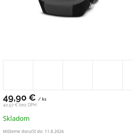
49,90 €
/ ks
40,57 € bez DPH
Jednotková
Skladom
cena:
Môžeme doručiť do:
11.8.2026