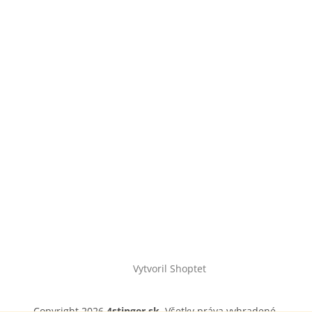
Vytvoril Shoptet
Copyright 2026
4stinger.sk
. Všetky práva vyhradené.